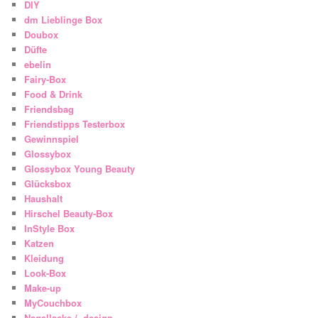
DIY
dm Lieblinge Box
Doubox
Düfte
ebelin
Fairy-Box
Food & Drink
Friendsbag
Friendstipps Testerbox
Gewinnspiel
Glossybox
Glossybox Young Beauty
Glücksbox
Haushalt
Hirschel Beauty-Box
InStyle Box
Katzen
Kleidung
Look-Box
Make-up
MyCouchbox
Nagellacke / -design