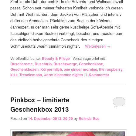
Zimt ist ein Duft, der perfekt in die Advents- und Weihnachtszeit
passt. Schon seit meiner frühesten Kindheit verbinde ich diesen
Duft mit Weihnachten, dem Backen von Plätzchen und intensiv
duftenden Aromaölen. Pünktlich zum Beginn der kühleren
Jahreszeit, in der man sehr gerne kuschelige Sofa-Abende mit
flauschigen dicken Socken verbringt, beschert uns treaclemoon
das vielfach herbeigesehnte Comeback des zimtigen
Schmusedufts „warm cinnamon nights“.
Weiterlesen
→
Veröffentlicht unter
Beauty & Pflege
|
Verschlagwortet mit
Duschcreme
,
Duschtrio
,
Duschzwerge
,
Geschenkbox
,
Geschenkboxen
,
Körpermilch
,
one ginger morning
,
the raspberry
kiss
,
Treaclemoon
,
warm cinnamon nights
|
1
Kommentar
Pinkbox – limitierte
Geschenkbox 2013
Posted on
14. Dezember 2013, 20:29
by
Belinda-Sue