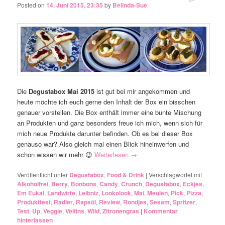
Posted on
14. Juni 2015, 23:35
by
Belinda-Sue
Die
Degustabox Mai 2015
ist gut bei mir angekommen und
heute möchte ich euch gerne den Inhalt der Box ein bisschen
genauer vorstellen. Die Box enthält immer eine bunte Mischung
an Produkten und ganz besonders freue ich mich, wenn sich für
mich neue Produkte darunter befinden. Ob es bei dieser Box
genauso war? Also gleich mal einen Blick hineinwerfen und
schon wissen wir mehr 😉
Weiterlesen
→
Veröffentlicht unter
Degustabox
,
Food & Drink
|
Verschlagwortet mit
Alkoholfrei
,
Berry
,
Bonbons
,
Candy
,
Crunch
,
Degustabox
,
Eckjes
,
Em Eukal
,
Landwirte
,
Leibniz
,
Lookolook
,
Mai
,
Meulen
,
Pick
,
Pizza
,
Produkttest
,
Radler
,
Rapsöl
,
Review
,
Rondjes
,
Sesam
,
Spritzer
,
Test
,
Up
,
Veggie
,
Veltins
,
Wild
,
Zitronengras
|
Kommentar
hinterlassen