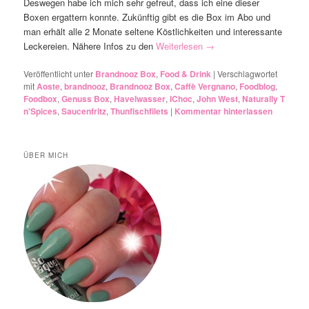
Deswegen habe ich mich sehr gefreut, dass ich eine dieser
Boxen ergattern konnte. Zukünftig gibt es die Box im Abo und
man erhält alle 2 Monate seltene Köstlichkeiten und interessante
Leckereien. Nähere Infos zu den
Weiterlesen
→
Veröffentlicht unter
Brandnooz Box
,
Food & Drink
|
Verschlagwortet
mit
Aoste
,
brandnooz
,
Brandnooz Box
,
Caffè Vergnano
,
Foodblog
,
Foodbox
,
Genuss Box
,
Havelwasser
,
IChoc
,
John West
,
Naturally T
n'Spices
,
Saucenfritz
,
Thunfischfilets
|
Kommentar hinterlassen
ÜBER MICH