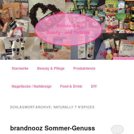
Hauptmenü
Startseite
Beauty & Pflege
Produkttests
Zum Inhalt wechseln
Zum sekundären Inhalt wechseln
Nagellacke / Naildesign
Food & Drink
DIY
SCHLAGWORT-ARCHIVE:
NATURALLY T N’SPICES
brandnooz Sommer-Genuss