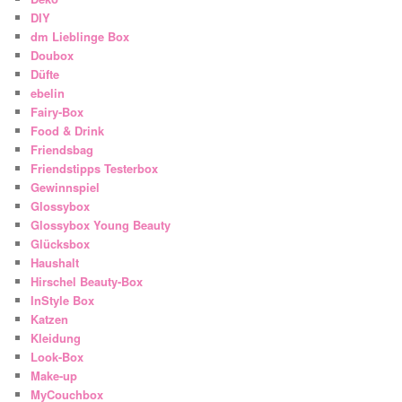
DIY
dm Lieblinge Box
Doubox
Düfte
ebelin
Fairy-Box
Food & Drink
Friendsbag
Friendstipps Testerbox
Gewinnspiel
Glossybox
Glossybox Young Beauty
Glücksbox
Haushalt
Hirschel Beauty-Box
InStyle Box
Katzen
Kleidung
Look-Box
Make-up
MyCouchbox