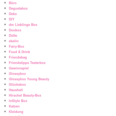
Büro
Degustabox
Deko
DIY
dm Lieblinge Box
Doubox
Düfte
ebelin
Fairy-Box
Food & Drink
Friendsbag
Friendstipps Testerbox
Gewinnspiel
Glossybox
Glossybox Young Beauty
Glücksbox
Haushalt
Hirschel Beauty-Box
InStyle Box
Katzen
Kleidung