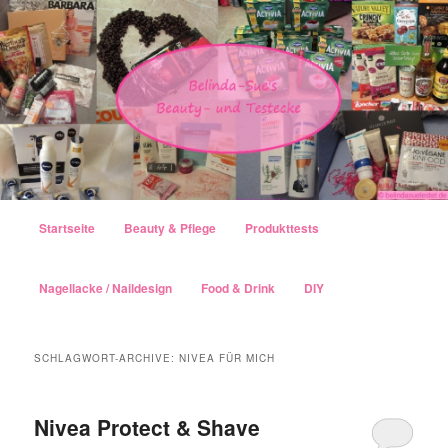
Hauptmenü
Startseite
Beauty & Pflege
Produkttests
Zum Inhalt wechseln
Zum sekundären Inhalt wechseln
Nagellacke / Naildesign
Food & Drink
DIY
SCHLAGWORT-ARCHIVE:
NIVEA FÜR MICH
Nivea Protect & Shave