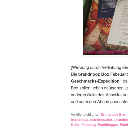
[Werbung durch Verlinkung de
Die
brandnooz Box Februar 
Geschmacks-Expedition“
dah
Box sollen neben deutschen Le
anderen Seite des Atlantiks k
und auch den Abend genusstec
Veröffentlicht unter
Brandnooz Box
,
brandnooz
,
brandnoozbox
,
brandno
Drink
,
Foodblog
,
Foodblogger
,
Food