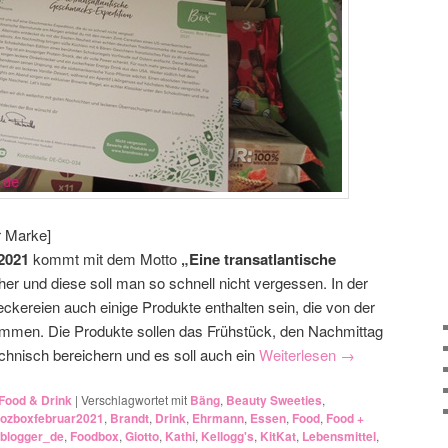
r Marke]
2021
kommt mit dem Motto
„Eine transatlantische
er und diese soll man so schnell nicht vergessen. In der
ckereien auch einige Produkte enthalten sein, die von der
ommen. Die Produkte sollen das Frühstück, den Nachmittag
hnisch bereichern und es soll auch ein
Weiterlesen
→
Food & Drink
|
Verschlagwortet mit
Bäng
,
Beauty Sweeties
,
ozboxfebruar2021
,
Brandt
,
Drink
,
Ehrmann
,
Essen
,
Food
,
Food +
blogger_de
,
Foodbox
,
Giotto
,
Kathi
,
Kellogg's
,
KitKat
,
Lebensmittel
,