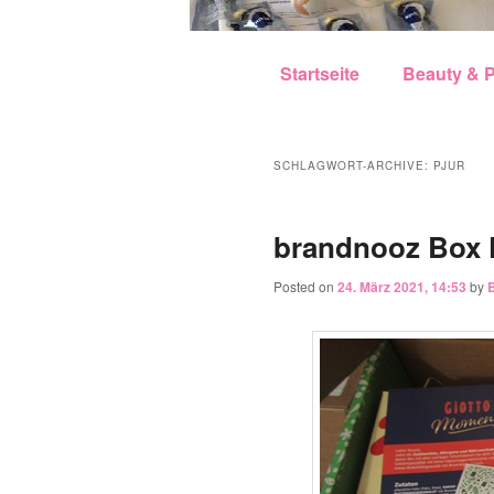
Hauptmenü
Zum Inhalt wechseln
Zum sekundären Inhalt w
Startseite
Beauty & P
SCHLAGWORT-ARCHIVE:
PJUR
brandnooz Box 
Posted on
24. März 2021, 14:53
by