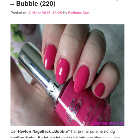
– Bubble (220)
Posted on
4. März 2016, 18:29
by
Belinda-Sue
Der
Revlon Nagellack „Bubble“
hat ja mal so eine richtig
knallige Farbe. Es ist ein intensiv pinkfarbener Nagellack, der