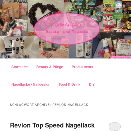
Hauptmenü
Startseite
Beauty & Pflege
Produkttests
Zum Inhalt wechseln
Zum sekundären Inhalt wechseln
Nagellacke / Naildesign
Food & Drink
DIY
SCHLAGWORT-ARCHIVE:
REVLON NAGELLACK
Revlon Top Speed Nagellack