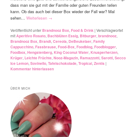
dass man sie gut mit der Familie oder guten Freunden teilen
kann. Ob das auch bei dieser Box wieder der Fall war? Mal
sehen…
Weiterlesen
→
Veröffentlicht unter
Brandnooz Box
,
Food & Drink
|
Verschlagwortet
mit
Aperitivo Rosato
,
Bachblüten Essig
,
Bitburger
,
brandnooz
,
Brandnooz Box
,
Brandt
,
Cereola
,
DeBeukelaer
,
Family
Cappucchino
,
Fassbrause
,
Food-Box
,
Foodblog
,
Foodblogger
,
Foodbox
,
Hengstenberg
,
King Coconut Water
,
Knusperherzen
,
Krüger
,
Leichte Früchte
,
Nooz-Magazin
,
Ramazzotti
,
Sarotti
,
Secco
Ice Lemon
,
Sovinello
,
Tafelschokolade
,
Tropicai
,
Zentis
|
Kommentar hinterlassen
ÜBER MICH