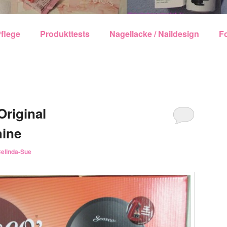
echseln
flege
Produkttests
Nagellacke / Naildesign
F
riginal
ine
elinda-Sue