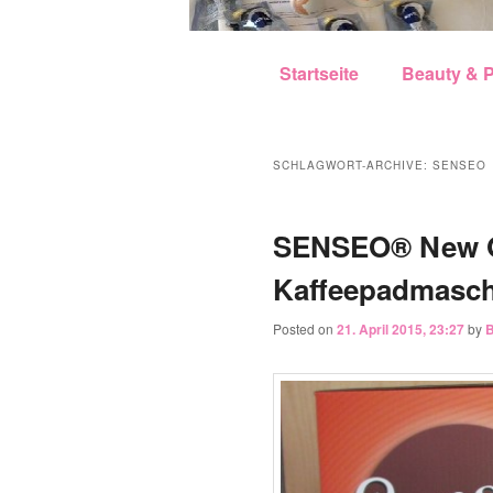
Hauptmenü
Zum Inhalt wechseln
Zum sekundären Inhalt w
Startseite
Beauty & P
SCHLAGWORT-ARCHIVE:
SENSEO
SENSEO® New O
Kaffeepadmasch
Posted on
21. April 2015, 23:27
by
B