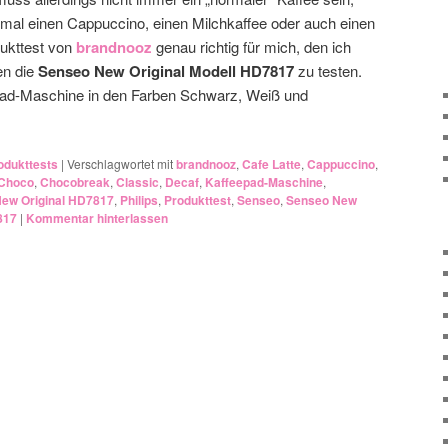
mal einen Cappuccino, einen Milchkaffee oder auch einen
ukttest von
brandnooz
genau richtig für mich, den ich
en die
Senseo New Original Modell HD7817
zu testen.
pad-Maschine in den Farben Schwarz, Weiß und
odukttests
|
Verschlagwortet mit
brandnooz
,
Cafe Latte
,
Cappuccino
,
 Choco
,
Chocobreak
,
Classic
,
Decaf
,
Kaffeepad-Maschine
,
ew Original HD7817
,
Philips
,
Produkttest
,
Senseo
,
Senseo New
817
|
Kommentar hinterlassen