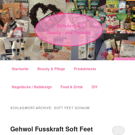
Hauptmenü
Startseite
Beauty & Pflege
Produkttests
Zum Inhalt wechseln
Zum sekundären Inhalt wechseln
Nagellacke / Naildesign
Food & Drink
DIY
SCHLAGWORT-ARCHIVE:
SOFT FEET SCHAUM
Gehwol Fusskraft Soft Feet