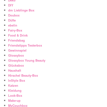
Deko
DIY
dm Lieblinge Box
Doubox
Düfte
ebelin
Fairy-Box
Food & Drink
Friendsbag
Friendstipps Testerbox
Gewinnspiel
Glossybox
Glossybox Young Beauty
Glücksbox
Haushalt
Hirschel Beauty-Box
InStyle Box
Katzen
Kleidung
Look-Box
Make-up
MyCouchbox