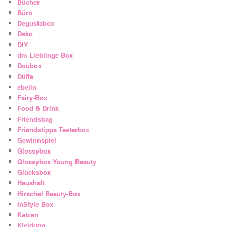
Bücher
Büro
Degustabox
Deko
DIY
dm Lieblinge Box
Doubox
Düfte
ebelin
Fairy-Box
Food & Drink
Friendsbag
Friendstipps Testerbox
Gewinnspiel
Glossybox
Glossybox Young Beauty
Glücksbox
Haushalt
Hirschel Beauty-Box
InStyle Box
Katzen
Kleidung