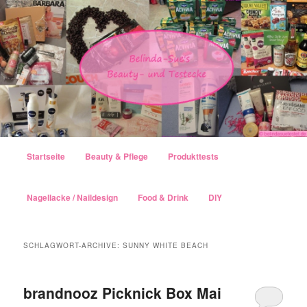
Hauptmenü
Startseite
Beauty & Pflege
Produkttests
Zum Inhalt wechseln
Zum sekundären Inhalt wechseln
Nagellacke / Naildesign
Food & Drink
DIY
SCHLAGWORT-ARCHIVE:
SUNNY WHITE BEACH
brandnooz Picknick Box Mai