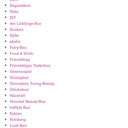
Degustabox
Deko
DIY
dm Lieblinge Box
Doubox
Düfte
ebelin
Fairy-Box
Food & Drink
Friendsbag
Friendstipps Testerbox
Gewinnspiel
Glossybox
Glossybox Young Beauty
Glücksbox
Haushalt
Hirschel Beauty-Box
InStyle Box
Katzen
Kleidung
Look-Box