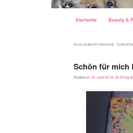
Hauptmenü
Zum Inhalt wechseln
Zum sekundären Inhalt w
Startseite
Beauty & P
SCHLAGWORT-ARCHIVE:
SUNOZO
Schön für mich 
Posted on
22. Juni 2019, 20:05
by
B