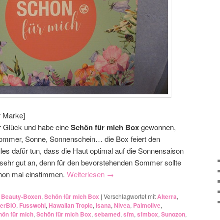
r Marke]
r Glück und habe eine
Schön für mich Box
gewonnen,
mmer, Sonne, Sonnenschein… die Box feiert den
les dafür tun, dass die Haut optimal auf die Sonnensaison
h sehr gut an, denn für den bevorstehenden Sommer sollte
chon mal einstimmen.
Weiterlesen
→
,
Beauty-Boxen
,
Schön für mich Box
|
Verschlagwortet mit
Alterra
,
erBIO
,
Fusswohl
,
Hawaiian Tropic
,
Isana
,
Nivea
,
Palmolive
,
hön für mich
,
Schön für mich Box
,
sebamed
,
sfm
,
sfmbox
,
Sunozon
,