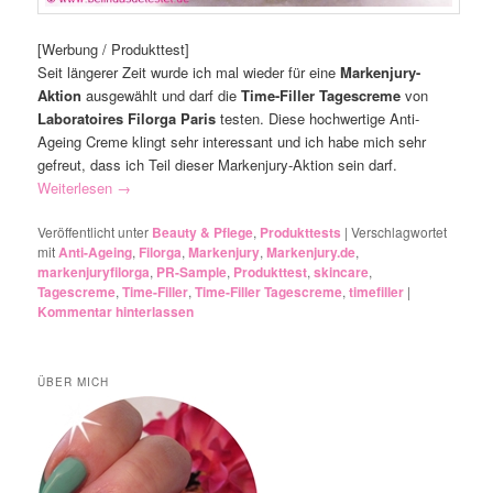
[Werbung / Produkttest]
Seit längerer Zeit wurde ich mal wieder für eine
Markenjury-
Aktion
ausgewählt und darf die
Time-Filler Tagescreme
von
Laboratoires Filorga Paris
testen. Diese hochwertige Anti-
Ageing Creme klingt sehr interessant und ich habe mich sehr
gefreut, dass ich Teil dieser Markenjury-Aktion sein darf.
Weiterlesen
→
Veröffentlicht unter
Beauty & Pflege
,
Produkttests
|
Verschlagwortet
mit
Anti-Ageing
,
Filorga
,
Markenjury
,
Markenjury.de
,
markenjuryfilorga
,
PR-Sample
,
Produkttest
,
skincare
,
Tagescreme
,
Time-Filler
,
Time-Filler Tagescreme
,
timefiller
|
Kommentar hinterlassen
ÜBER MICH