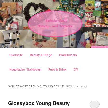
Hauptmenü
Startseite
Beauty & Pflege
Produkttests
Zum Inhalt wechseln
Zum sekundären Inhalt wechseln
Nagellacke / Naildesign
Food & Drink
DIY
SCHLAGWORT-ARCHIVE:
YOUNG BEAUTY BOX JUNI 2019
Glossybox Young Beauty