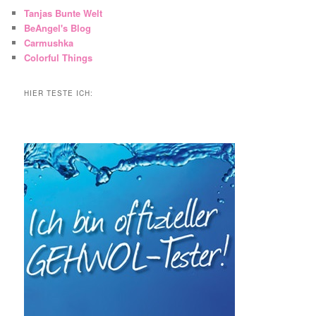
Tanjas Bunte Welt
BeAngel's Blog
Carmushka
Colorful Things
HIER TESTE ICH: