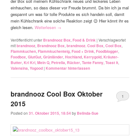
der Box soll meinem Kühlschrank neues und leckeres Leben
einhauchen, so dass dieser vor Freude brummt. Da bin ich ja mal
gespannt um was für tolle Produkte es sich handeln soll, damit
mein Kühlschrank eine solche Reaktion zeigt 😉 Hier könnt ihr es
gleich lesen.
Weiterlesen
→
Veröffentlicht unter
Brandnooz Box
,
Food & Drink
|
Verschlagwortet
mit
brandnooz
,
Brandnooz Box
,
brandnooz. Cool Box
,
Cool Box
,
Flammkuchen
,
Flammkuchenteig
,
Food + Drink
,
Foodblogger
,
Foodbox
,
GlutGut
,
Grünländer
,
Hochland
,
Kerrygold
,
Kräuter-
Butter
,
Kri Kri
,
Mein Q
,
Petrella
,
Rücker
,
Tante Fanny
,
Toast it
,
Valensina
,
Yogood
|
Kommentar hinterlassen
brandnooz Cool Box Oktober
1
2015
Posted on
31. Oktober 2015, 18:54
by
Belinda-Sue