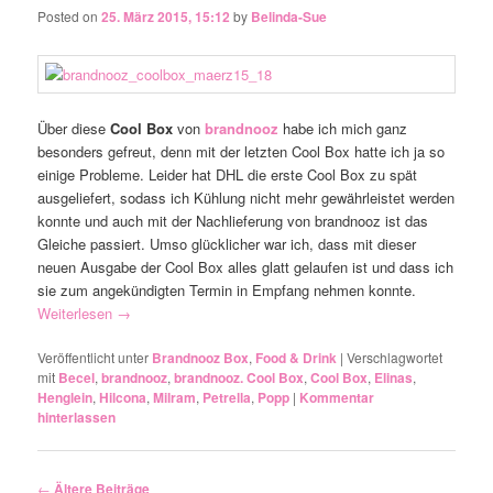
Posted on
25. März 2015, 15:12
by
Belinda-Sue
Über diese
Cool Box
von
brandnooz
habe ich mich ganz
besonders gefreut, denn mit der letzten Cool Box hatte ich ja so
einige Probleme. Leider hat DHL die erste Cool Box zu spät
ausgeliefert, sodass ich Kühlung nicht mehr gewährleistet werden
konnte und auch mit der Nachlieferung von brandnooz ist das
Gleiche passiert. Umso glücklicher war ich, dass mit dieser
neuen Ausgabe der Cool Box alles glatt gelaufen ist und dass ich
sie zum angekündigten Termin in Empfang nehmen konnte.
Weiterlesen
→
Veröffentlicht unter
Brandnooz Box
,
Food & Drink
|
Verschlagwortet
mit
Becel
,
brandnooz
,
brandnooz. Cool Box
,
Cool Box
,
Elinas
,
Henglein
,
Hilcona
,
Milram
,
Petrella
,
Popp
|
Kommentar
hinterlassen
Artikelnavigation
←
Ältere Beiträge