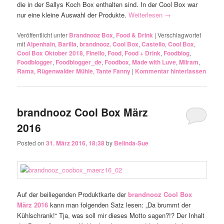
die in der Sallys Koch Box enthalten sind. In der Cool Box war
nur eine kleine Auswahl der Produkte.
Weiterlesen
→
Veröffentlicht unter
Brandnooz Box
,
Food & Drink
|
Verschlagwortet
mit
Alpenhain
,
Barilla
,
brandnooz. Cool Box
,
Castello
,
Cool Box
,
Cool Box Oktober 2018
,
Finello
,
Food
,
Food + Drink
,
Foodblog
,
Foodblogger
,
Foodblogger_de
,
Foodbox
,
Made with Luve
,
Milram
,
Rama
,
Rügenwalder Mühle
,
Tante Fanny
|
Kommentar hinterlassen
brandnooz Cool Box März
2016
Posted on
31. März 2016, 18:38
by
Belinda-Sue
Auf der beiliegenden Produktkarte der
brandnooz Cool Box
März 2016
kann man folgenden Satz lesen: „Da brummt der
Kühlschrank!“ Tja, was soll mir dieses Motto sagen?!? Der Inhalt