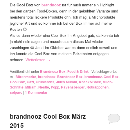
Die
Cool Box
von
brandnooz
ist für mich immer ein Highlight
bei den ganzen Food-Boxen, denn in der gekühlten Variante sind
meistens total leckere Produkte drin. Ich mag ja Milchprodukte
jeglicher Art und so komme ich bei der Box immer auf meine
Kosten 😉
Als es dann wieder eine Cool Box im Angebot gab, da konnte ich
ja nicht nein sagen und musste auch dieses Mal wieder
zuschlagen 😀 Jetzt im Oktober war es dann endlich soweit und
ich konnte die Cool Box von meinem Paketboten entgegen
nehmen.
Weiterlesen
→
Veröffentlicht unter
Brandnooz Box
,
Food & Drink
|
Verschlagwortet
mit
Bärenmarke
,
brandnooz
,
Brandnooz Box
,
brandnooz. Cool Box
,
Cool Box
,
Gazi
,
Grünländer
,
Jules Mumm
,
Knack&Back
,
Milch-
Schnitte
,
Milram
,
Nestlé
,
Popp
,
Ravensberger
,
Rotkäppchen
,
solpuro
|
1
Kommentar
brandnooz Cool Box März
2015