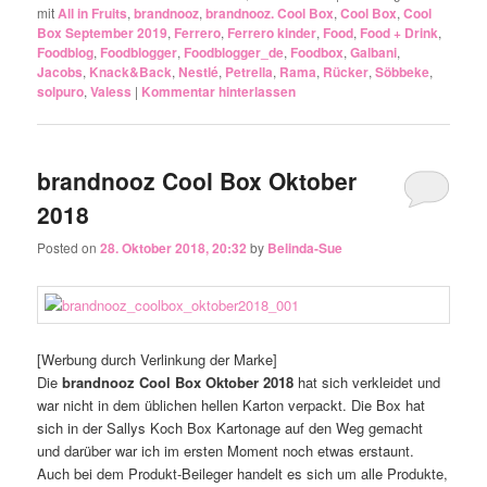
mit
All in Fruits
,
brandnooz
,
brandnooz. Cool Box
,
Cool Box
,
Cool
Box September 2019
,
Ferrero
,
Ferrero kinder
,
Food
,
Food + Drink
,
Foodblog
,
Foodblogger
,
Foodblogger_de
,
Foodbox
,
Galbani
,
Jacobs
,
Knack&Back
,
Nestlé
,
Petrella
,
Rama
,
Rücker
,
Söbbeke
,
solpuro
,
Valess
|
Kommentar hinterlassen
brandnooz Cool Box Oktober
2018
Posted on
28. Oktober 2018, 20:32
by
Belinda-Sue
[Werbung durch Verlinkung der Marke]
Die
brandnooz Cool Box Oktober 2018
hat sich verkleidet und
war nicht in dem üblichen hellen Karton verpackt. Die Box hat
sich in der Sallys Koch Box Kartonage auf den Weg gemacht
und darüber war ich im ersten Moment noch etwas erstaunt.
Auch bei dem Produkt-Beileger handelt es sich um alle Produkte,