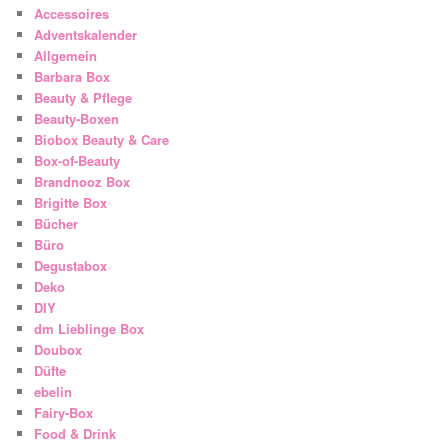
Accessoires
Adventskalender
Allgemein
Barbara Box
Beauty & Pflege
Beauty-Boxen
Biobox Beauty & Care
Box-of-Beauty
Brandnooz Box
Brigitte Box
Bücher
Büro
Degustabox
Deko
DIY
dm Lieblinge Box
Doubox
Düfte
ebelin
Fairy-Box
Food & Drink