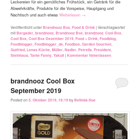
Leckereien für ein gemütliches Frühstück, ein Getränk für die
Abwehrkräfte, Produkte für die Vorspeise, Hauptgang und
Nachtisch und auch etwas
Weiterlesen
→
Veröffentlicht unter
Brandnooz Box
,
Food & Drink
|
Verschlagwortet
mit
Bergader
,
brandnooz
,
Brandnooz Box
,
brandnooz. Cool Box
,
Cool Box
,
Cool Box Dezember 2019
,
Food + Drink
,
Foodblog
,
Foodblogger
,
Foodblogger_de
,
Foodbox
,
Garden Gourmet
,
Gutfried
,
Lenas Küche
,
Müller
,
Nadler
,
Petrella
,
President
,
Steinhaus
,
Tante Fanny
,
Yakult
|
Kommentar hinterlassen
brandnooz Cool Box
September 2019
Posted on
5. Oktober 2019, 18:19
by
Belinda-Sue