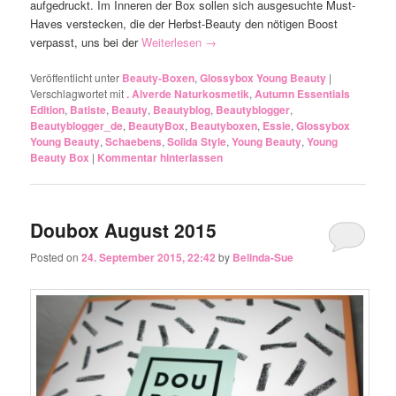
aufgedruckt. Im Inneren der Box sollen sich ausgesuchte Must-
Haves verstecken, die der Herbst-Beauty den nötigen Boost
verpasst, uns bei der
Weiterlesen
→
Veröffentlicht unter
Beauty-Boxen
,
Glossybox Young Beauty
|
Verschlagwortet mit
. Alverde Naturkosmetik
,
Autumn Essentials
Edition
,
Batiste
,
Beauty
,
Beautyblog
,
Beautyblogger
,
Beautyblogger_de
,
BeautyBox
,
Beautyboxen
,
Essie
,
Glossybox
Young Beauty
,
Schaebens
,
Solida Style
,
Young Beauty
,
Young
Beauty Box
|
Kommentar hinterlassen
Doubox August 2015
Posted on
24. September 2015, 22:42
by
Belinda-Sue