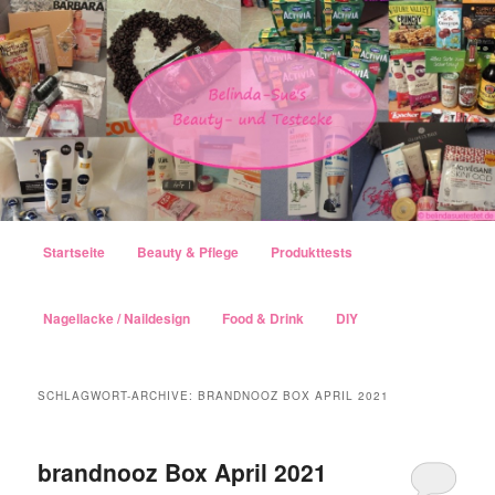
Hauptmenü
Startseite
Beauty & Pflege
Produkttests
Zum Inhalt wechseln
Zum sekundären Inhalt wechseln
Nagellacke / Naildesign
Food & Drink
DIY
SCHLAGWORT-ARCHIVE:
BRANDNOOZ BOX APRIL 2021
brandnooz Box April 2021