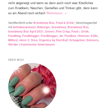
nicht abgeneigt und wenn es dann auch noch was Köstliches
zum Knabbern, Naschen, Genießen und Trinken gibt, dann kann
so ein Abend noch einfach
Weiterlesen
→
Veröffentlicht unter
Brandnooz Box
,
Food & Drink
|
Verschlagwortet
mit
belindasuetestet
,
Bitburger
,
brandnooz
,
Brandnooz Box
,
brandnooz Box April 2021
,
Davert
,
Finn Crisp
,
Food + Drink
,
Foodblog
,
Foodblogger
,
Foodblogger_de
,
Foodbox
,
Homann
,
Kölln
,
Milford
,
nimm 2
,
Oreo
,
Organics by Red Bull
,
Schogetten
,
Snickers
,
Werder
|
Kommentar hinterlassen
ÜBER MICH