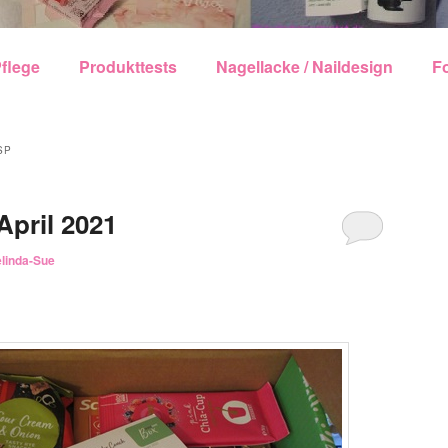
echseln
flege
Produkttests
Nagellacke / Naildesign
F
SP
pril 2021
linda-Sue