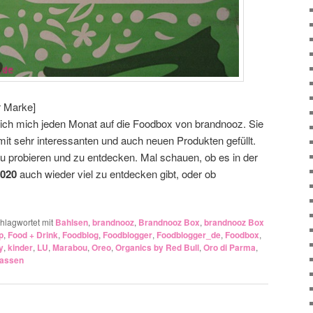
r Marke]
 mich mich jeden Monat auf die Foodbox von brandnooz. Sie
mit sehr interessanten und auch neuen Produkten gefüllt.
zu probieren und zu entdecken. Mal schauen, ob es in der
020
auch wieder viel zu entdecken gibt, oder ob
hlagwortet mit
Bahlsen
,
brandnooz
,
Brandnooz Box
,
brandnooz Box
p
,
Food + Drink
,
Foodblog
,
Foodblogger
,
Foodblogger_de
,
Foodbox
,
y
,
kinder
,
LU
,
Marabou
,
Oreo
,
Organics by Red Bull
,
Oro di Parma
,
lassen