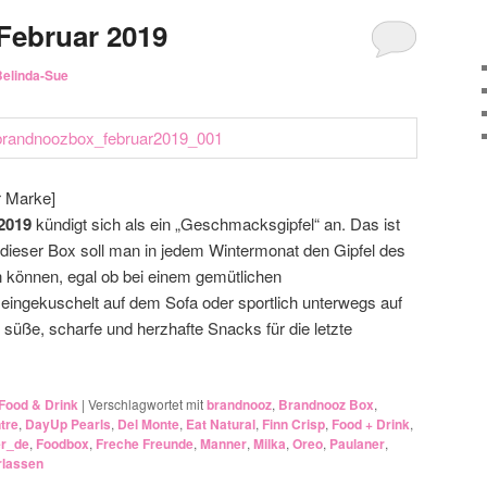
Februar 2019
Belinda-Sue
r Marke]
2019
kündigt sich als ein „Geschmacksgipfel“ an. Das ist
 dieser Box soll man in jedem Wintermonat den Gipfel des
können, egal ob bei einem gemütlichen
eingekuschelt auf dem Sofa oder sportlich unterwegs auf
n süße, scharfe und herzhafte Snacks für die letzte
Food & Drink
|
Verschlagwortet mit
brandnooz
,
Brandnooz Box
,
tre
,
DayUp Pearls
,
Del Monte
,
Eat Natural
,
Finn Crisp
,
Food + Drink
,
er_de
,
Foodbox
,
Freche Freunde
,
Manner
,
Milka
,
Oreo
,
Paulaner
,
rlassen