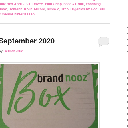
ooz Box April 2021
,
Davert
,
Finn Crisp
,
Food + Drink
,
Foodblog
,
dbox
,
Homann
,
Kölln
,
Milford
,
nimm 2
,
Oreo
,
Organics by Red Bull
,
mentar hinterlassen
September 2020
by
Belinda-Sue