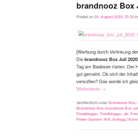
brandnooz Box J
Posted on
26. August 2020, 22:20
b
[Werbung durch Verlinkung de
Die
brandnooz Box Juli 2020
Tag am Badesee rüsten. Der H
gut gemeint. Ob sich der Inhal
versüßen? Das werde ich gleich 
Weiterlesen
→
Veröffentlicht unter
Brandnooz Box
,
Brandnooz Box
,
brandnooz Box Jul
Foodblogger
,
Foodblogger_de
,
Foo
Power System
,
W.K. Kellogg
|
Komm