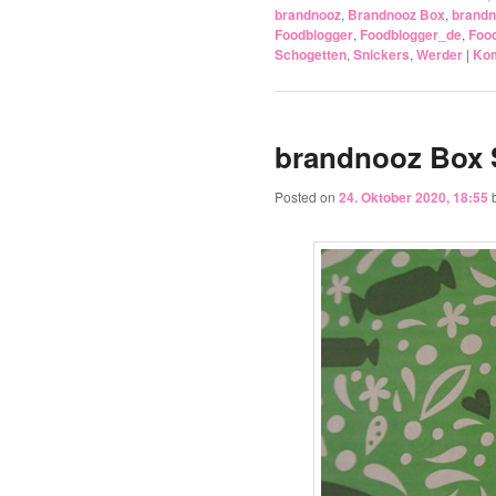
brandnooz
,
Brandnooz Box
,
brandn
Foodblogger
,
Foodblogger_de
,
Foo
Schogetten
,
Snickers
,
Werder
|
Kom
brandnooz Box 
Posted on
24. Oktober 2020, 18:55