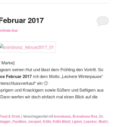
Februar 2017
Belinda-Sue
r Marke]
gsam seinen Hut und lässt dem Frühling den Vortritt. So
ox Februar 2017
mit dem Motto „Leckere Winterpause“
nterschlussverkauf“ ein 🙂
nusprigem und Knackigem sowie Süßem und Saftigem aus
ann werfen wir doch einfach mal einen Blick auf die
Food & Drink
|
Verschlagwortet mit
brandnooz
,
Brandnooz Box
,
Dr.
logger
,
Foodbox
,
Jacquet
,
Kölln
,
Kölln Müsli
,
Lipton
,
Loacker
,
Mutti
|