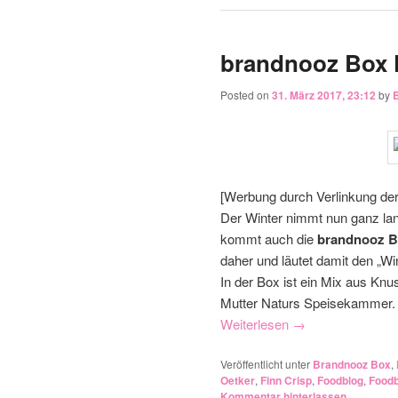
brandnooz Box 
Posted on
31. März 2017, 23:12
by
[Werbung durch Verlinkung de
Der Winter nimmt nun ganz lan
kommt auch die
brandnooz B
daher und läutet damit den „Wi
In der Box ist ein Mix aus K
Mutter Naturs Speisekammer. D
Weiterlesen
→
Veröffentlicht unter
Brandnooz Box
,
Oetker
,
Finn Crisp
,
Foodblog
,
Foodb
Kommentar hinterlassen