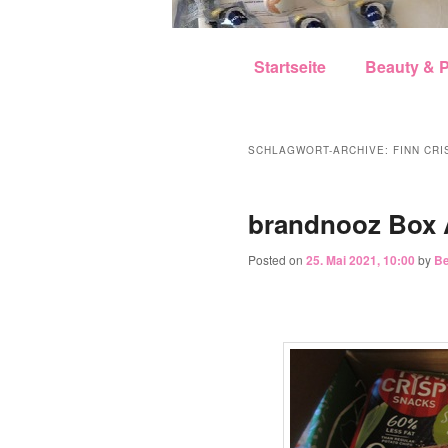
Hauptmenü
Zum Inhalt wechseln
Zum sekundären Inhalt w
Startseite
Beauty & P
SCHLAGWORT-ARCHIVE:
FINN CRI
brandnooz Box A
Posted on
25. Mai 2021, 10:00
by
Be