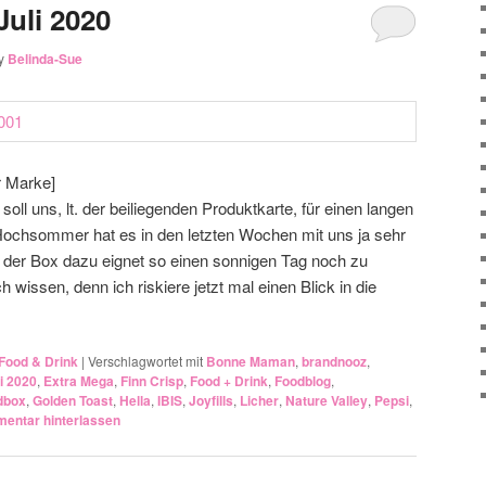
uli 2020
y
Belinda-Sue
r Marke]
soll uns, lt. der beiliegenden Produktkarte, für einen langen
ochsommer hat es in den letzten Wochen mit uns ja sehr
t der Box dazu eignet so einen sonnigen Tag noch zu
wissen, denn ich riskiere jetzt mal einen Blick in die
Food & Drink
|
Verschlagwortet mit
Bonne Maman
,
brandnooz
,
i 2020
,
Extra Mega
,
Finn Crisp
,
Food + Drink
,
Foodblog
,
dbox
,
Golden Toast
,
Hella
,
IBIS
,
Joyfills
,
Licher
,
Nature Valley
,
Pepsi
,
entar hinterlassen