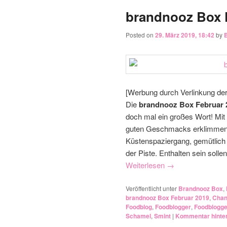
brandnooz Box 
Posted on
29. März 2019, 18:42
by
[Werbung durch Verlinkung de
Die
brandnooz Box Februar 
doch mal ein großes Wort! Mit
guten Geschmacks erklimmen 
Küstenspaziergang, gemütlich 
der Piste. Enthalten sein solle
Weiterlesen
→
Veröffentlicht unter
Brandnooz Box
,
brandnooz Box Februar 2019
,
Chan
Foodblog
,
Foodblogger
,
Foodblogg
Schamel
,
Smint
|
Kommentar hinte