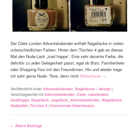
Der Ciate London Adventskalender enthält Nagellacke in vielen
unterschiedlichen Farben. Hinter dem Türchen 4 gab es dieses
Mal den Nude-Lack „iced frappe“. Eine sehr dezente Farbe, die
definitiv zu jeder Gelegenheit passt, egal ob Büro, Familienfeier
oder Shopping-Tour mit den Freundinnen. Hin und wieder trage
ich sehr gerne Nude- Töne, denn nicht
Weiterlesen
→
Veröffentlicht unter
Adventskalender
,
Nagellacke / -design
|
Verschlagwortet mit
Adventskalender
,
Ciate
,
ciatelondon
,
icedfrappe
,
Nagellack
,
nagellack_adventskalender
,
Nagellacke
,
Nailpolish
,
Türchen 4
|
Kommentar hinterlassen
Artikelnavigation
←
Ältere Beiträge