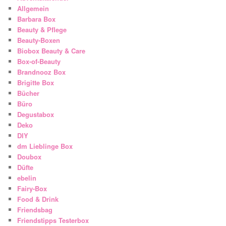
Allgemein
Barbara Box
Beauty & Pflege
Beauty-Boxen
Biobox Beauty & Care
Box-of-Beauty
Brandnooz Box
Brigitte Box
Bücher
Büro
Degustabox
Deko
DIY
dm Lieblinge Box
Doubox
Düfte
ebelin
Fairy-Box
Food & Drink
Friendsbag
Friendstipps Testerbox