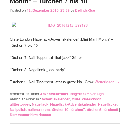
Month“ – Türchen 7 bis 10
Posted on
12. Dezember 2016, 23:39
by
Belinda-Sue
Ciate London Nagellack-Adventskalender „Mini Mani Month“ –
Türchen 7 bis 10
Türchen 7: Nail Topper „all that jazz“ Glitter
Türchen 8: Nagellack „pool party“
Türchen 9: Nail Treatment „status grow“ Nail Grow
Weiterlesen
→
Veröffentlicht unter
Adventskalender
,
Nagellacke / -design
|
Verschlagwortet mit
Adventskalender
,
Ciate
,
ciatelondon
,
glittertopper
,
Nagellack
,
Nagellack-Adventskalender
,
Nagellacke
,
Nailpolish
,
nailtreatment
,
türchen10
,
türchen7
,
türchen8
,
türchen9
|
Kommentar hinterlassen