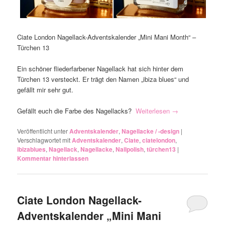
Ciate London Nagellack-Adventskalender „Mini Mani Month“ –
Türchen 13
Ein schöner fliederfarbener Nagellack hat sich hinter dem
Türchen 13 versteckt. Er trägt den Namen „ibiza blues“ und
gefällt mir sehr gut.
Gefällt euch die Farbe des Nagellacks?
Weiterlesen
→
Veröffentlicht unter
Adventskalender
,
Nagellacke / -design
|
Verschlagwortet mit
Adventskalender
,
Ciate
,
ciatelondon
,
ibizablues
,
Nagellack
,
Nagellacke
,
Nailpolish
,
türchen13
|
Kommentar hinterlassen
Ciate London Nagellack-
Adventskalender „Mini Mani