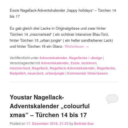
Essie Nagellack-Adventskalender „happy holidays“ – Türchen 14
bis 17
Es gab gleich drei Lacke in Originalgrösse und zwar hinter
Türchen 14 „mezmerised“ ( ein schöner intensiver Blau-Ton),
hinter Türchen 15 „urban jungle“ ( ein heller sandfarbener Lack)
und hinter Türchen 16 ein Glanz-
Weiterlesen
→
Veröffentlicht unter
Adventskalender
,
Nagellacke / -design
|
Verschlagwortet mit
Adventskalender
,
Essie
,
lackieren
,
mezmerised
,
Nagellack
,
Nagellack-Adventskalender
,
Nagellacke
,
Nailpolish
,
neuerlack
,
urbanjungle
|
Kommentar hinterlassen
Youstar Nagellack-
Adventskalender „colourful
xmas“ – Türchen 14 bis 17
Posted on
17. Dezember 2016, 21:33
by
Belinda-Sue