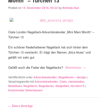
Month“ – Türchen 13
Posted on
14. Dezember 2016, 00:22
by
Belinda-Sue
Ciate London Nagellack-Adventskalender „Mini Mani Month“ –
Türchen 13
Ein schöner fliederfarbener Nagellack hat sich hinter dem
Türchen 13 versteckt. Er trägt den Namen „ibiza blues“ und
gefällt mir sehr gut.
Gefällt euch die Farbe des Nagellacks?
Weiterlesen
→
Veröffentlicht unter
Adventskalender
,
Nagellacke / -design
|
Verschlagwortet mit
Adventskalender
,
Ciate
,
ciatelondon
,
ibizablues
,
Nagellack
,
Nagellacke
,
Nailpolish
,
türchen13
|
Kommentar hinterlassen
Artikelnavigation
←
Ältere Beiträge