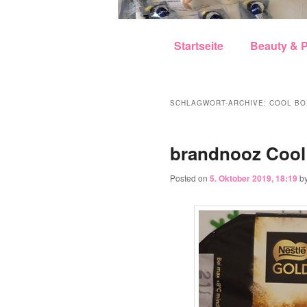
Hauptmenü
Zum Inhalt wechseln
Zum sekundären Inhalt w
Startseite
Beauty & P
SCHLAGWORT-ARCHIVE:
COOL BO
brandnooz Cool
Posted on
5. Oktober 2019, 18:19
b