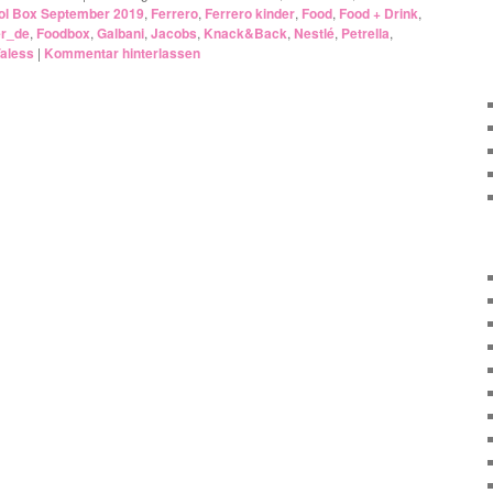
ol Box September 2019
,
Ferrero
,
Ferrero kinder
,
Food
,
Food + Drink
,
er_de
,
Foodbox
,
Galbani
,
Jacobs
,
Knack&Back
,
Nestlé
,
Petrella
,
aless
|
Kommentar hinterlassen