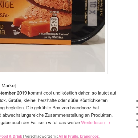
r Marke]
tember 2019
kommt cool und köstlich daher, so lautet auf
Box. Große, kleine, herzhafte oder süße Köstlichkeiten
ag begleiten. Die gekühlte Box von brandnooz hat
nd abwechslungsreiche Zusammenstellung an Produkten.
gabe auch der Fall sein wird, das werde
Weiterlesen
→
Food & Drink
|
Verschlagwortet mit
All in Fruits
,
brandnooz
,