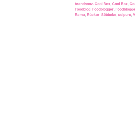
brandnooz. Cool Box
,
Cool Box
,
Co
Foodblog
,
Foodblogger
,
Foodblogg
Rama
,
Rücker
,
Söbbeke
,
solpuro
,
V