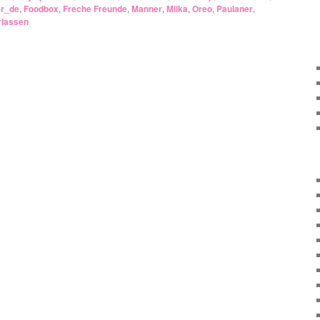
er_de
,
Foodbox
,
Freche Freunde
,
Manner
,
Milka
,
Oreo
,
Paulaner
,
rlassen