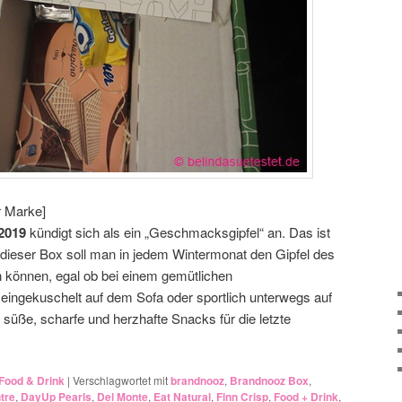
r Marke]
2019
kündigt sich als ein „Geschmacksgipfel“ an. Das ist
 dieser Box soll man in jedem Wintermonat den Gipfel des
können, egal ob bei einem gemütlichen
eingekuschelt auf dem Sofa oder sportlich unterwegs auf
n süße, scharfe und herzhafte Snacks für die letzte
Food & Drink
|
Verschlagwortet mit
brandnooz
,
Brandnooz Box
,
tre
,
DayUp Pearls
,
Del Monte
,
Eat Natural
,
Finn Crisp
,
Food + Drink
,