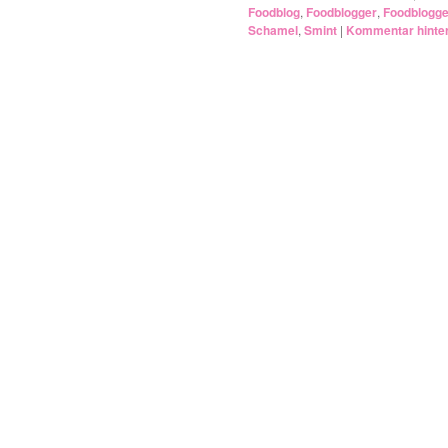
Foodblog
,
Foodblogger
,
Foodblogg
Schamel
,
Smint
|
Kommentar hinte