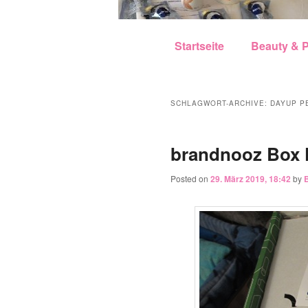
Hauptmenü
Zum Inhalt wechseln
Zum sekundären Inhalt w
Startseite
Beauty & P
SCHLAGWORT-ARCHIVE:
DAYUP P
brandnooz Box 
Posted on
29. März 2019, 18:42
by