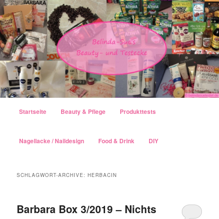
Hauptmenü
Startseite
Beauty & Pflege
Produkttests
Zum Inhalt wechseln
Zum sekundären Inhalt wechseln
Nagellacke / Naildesign
Food & Drink
DIY
SCHLAGWORT-ARCHIVE:
HERBACIN
Barbara Box 3/2019 – Nichts