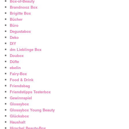
Box-of-Beauty
Brandnooz Box
Brigitte Box
Bücher
Büro
Degustabox
Deko
DIY
dm Lieblinge Box
Doubox
Düfte
ebelin
Fairy-Box
Food & Drink
Friendsbag
Friendstipps Testerbox
Gewinnspiel
Glossybox
Glossybox Young Beauty
Glücksbox
Haushalt
Hirschel Beauty-Box