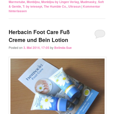
Marmetube
,
Monbijou
,
Monbijou by Lingen Verlag
,
Mudmasky
,
Soft
& Gentle
,
T: by tetesept
,
The Humble Co.
,
Ultrasun
|
Kommentar
hinterlassen
Herbacin Foot Care Fuß
Creme und Bein Lotion
Posted on
3. Mai 2014, 17:05
by
Belinda-Sue