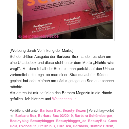
[Werbung durch Verlinkung der Marke]
Bei der dritten Ausgabe der
Barbara Box
handelt es sich um
eine Urlaubsbox und diese steht unter dem Motto
„Nichts wie
weg!“
. Mit dem Inhalt der Box soll man perfekt auf den Urlaub
vorbereitet sein, egal ob man einen Strandurlaub im Süden
geplant hat oder einfach am nächstgelegenen See entspannen
möchte.
Als erstes ist mir natürlich das Barbara Magazin in die Hände
gefallen. Ich blättere und
Weiterlesen
→
Veröffentlicht unter
Barbara Box
,
Beauty-Boxen
|
Verschlagwortet
mit
Barbara Box
,
Barbara Box 03/2019
,
Barbara Schöneberger
,
Beautyblog
,
Beautyblogger
,
Beautyblogger_de
,
BeautyBox
,
Coca
Cola
,
Evobeaute
,
Freulein B
,
Fuze Tea
,
Herbacin
,
Humble Brush
,