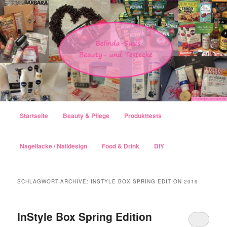
Hauptmenü
Startseite
Beauty & Pflege
Produkttests
Zum Inhalt wechseln
Zum sekundären Inhalt wechseln
Nagellacke / Naildesign
Food & Drink
DIY
SCHLAGWORT-ARCHIVE:
INSTYLE BOX SPRING EDITION 2019
InStyle Box Spring Edition