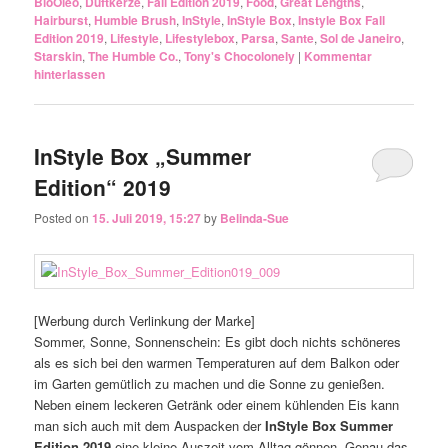
BioOleo
,
Duftkerze
,
Fall Edition 2019
,
Food
,
Great Lengths
,
Hairburst
,
Humble Brush
,
InStyle
,
InStyle Box
,
Instyle Box Fall
Edition 2019
,
Lifestyle
,
Lifestylebox
,
Parsa
,
Sante
,
Sol de Janeiro
,
Starskin
,
The Humble Co.
,
Tony's Chocolonely
|
Kommentar
hinterlassen
InStyle Box „Summer
Edition“ 2019
Posted on
15. Juli 2019, 15:27
by
Belinda-Sue
[Werbung durch Verlinkung der Marke]
Sommer, Sonne, Sonnenschein: Es gibt doch nichts schöneres
als es sich bei den warmen Temperaturen auf dem Balkon oder
im Garten gemütlich zu machen und die Sonne zu genießen.
Neben einem leckeren Getränk oder einem kühlenden Eis kann
man sich auch mit dem Auspacken der
InStyle Box Summer
Edition 2019
eine kleine Auszeit vom Alltag gönnen. Genau das