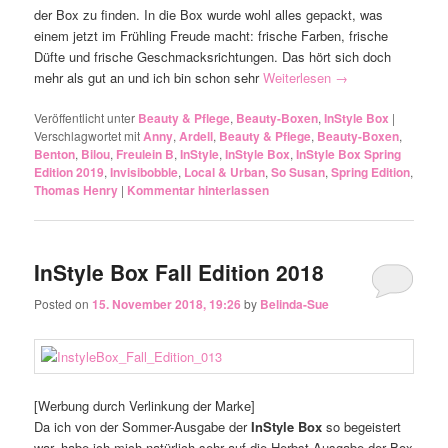
der Box zu finden. In die Box wurde wohl alles gepackt, was
einem jetzt im Frühling Freude macht: frische Farben, frische
Düfte und frische Geschmacksrichtungen. Das hört sich doch
mehr als gut an und ich bin schon sehr
Weiterlesen
→
Veröffentlicht unter
Beauty & Pflege
,
Beauty-Boxen
,
InStyle Box
|
Verschlagwortet mit
Anny
,
Ardell
,
Beauty & Pflege
,
Beauty-Boxen
,
Benton
,
Bilou
,
Freulein B
,
InStyle
,
InStyle Box
,
InStyle Box Spring
Edition 2019
,
Invisibobble
,
Local & Urban
,
So Susan
,
Spring Edition
,
Thomas Henry
|
Kommentar hinterlassen
InStyle Box Fall Edition 2018
Posted on
15. November 2018, 19:26
by
Belinda-Sue
[Werbung durch Verlinkung der Marke]
Da ich von der Sommer-Ausgabe der
InStyle Box
so begeistert
war, habe ich mich natürlich sehr auf die Herbst-Ausgabe der Box