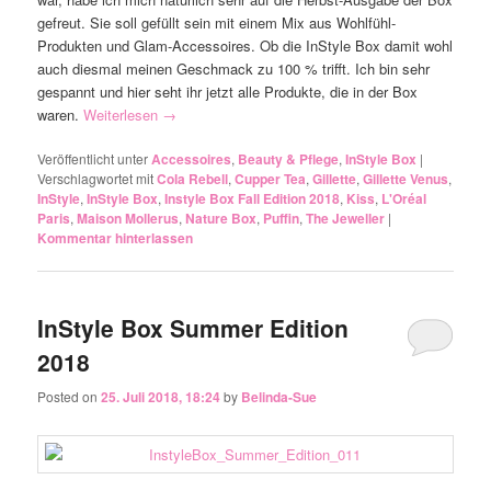
gefreut. Sie soll gefüllt sein mit einem Mix aus Wohlfühl-
Produkten und Glam-Accessoires. Ob die InStyle Box damit wohl
auch diesmal meinen Geschmack zu 100 % trifft. Ich bin sehr
gespannt und hier seht ihr jetzt alle Produkte, die in der Box
waren.
Weiterlesen
→
Veröffentlicht unter
Accessoires
,
Beauty & Pflege
,
InStyle Box
|
Verschlagwortet mit
Cola Rebell
,
Cupper Tea
,
Gillette
,
Gillette Venus
,
InStyle
,
InStyle Box
,
Instyle Box Fall Edition 2018
,
Kiss
,
L'Oréal
Paris
,
Maison Mollerus
,
Nature Box
,
Puffin
,
The Jeweller
|
Kommentar hinterlassen
InStyle Box Summer Edition
2018
Posted on
25. Juli 2018, 18:24
by
Belinda-Sue