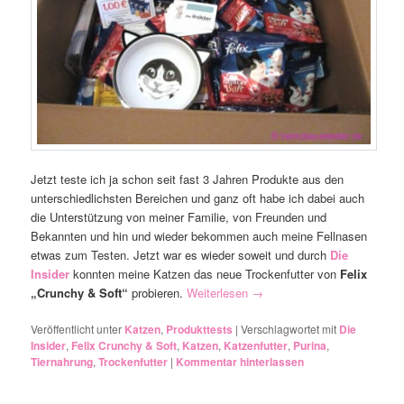
Jetzt teste ich ja schon seit fast 3 Jahren Produkte aus den
unterschiedlichsten Bereichen und ganz oft habe ich dabei auch
die Unterstützung von meiner Familie, von Freunden und
Bekannten und hin und wieder bekommen auch meine Fellnasen
etwas zum Testen. Jetzt war es wieder soweit und durch
Die
Insider
konnten meine Katzen das neue Trockenfutter von
Felix
„Crunchy & Soft“
probieren.
Weiterlesen
→
Veröffentlicht unter
Katzen
,
Produkttests
|
Verschlagwortet mit
Die
Insider
,
Felix Crunchy & Soft
,
Katzen
,
Katzenfutter
,
Purina
,
Tiernahrung
,
Trockenfutter
|
Kommentar hinterlassen