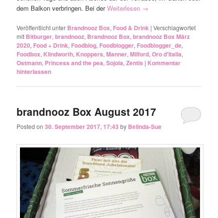
dem Balkon verbringen. Bei der
Weiterlesen
→
Veröffentlicht unter
Brandnooz Box
,
Food & Drink
|
Verschlagwortet
mit
Bitburger
,
brandnooz
,
Brandnooz Box
,
brandnooz Box März
2020
,
Food + Drink
,
Foodblog
,
Foodblogger
,
Foodblogger_de
,
Foodbox
,
Klindworth
,
Knoppers
,
Manner
,
Milford
,
Oro d'Italia
,
Ostmann
,
Princess and the pea
,
Sojola
,
Zentis
|
Kommentar
hinterlassen
brandnooz Box August 2017
Posted on
30. September 2017, 17:43
by
Belinda-Sue