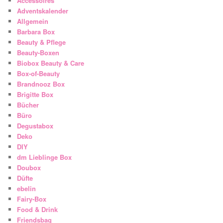
Accessoires
Adventskalender
Allgemein
Barbara Box
Beauty & Pflege
Beauty-Boxen
Biobox Beauty & Care
Box-of-Beauty
Brandnooz Box
Brigitte Box
Bücher
Büro
Degustabox
Deko
DIY
dm Lieblinge Box
Doubox
Düfte
ebelin
Fairy-Box
Food & Drink
Friendsbag