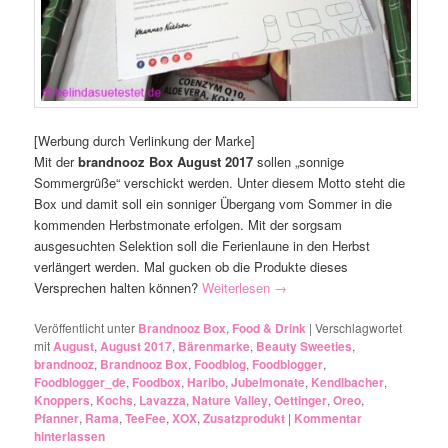
[Werbung durch Verlinkung der Marke]
Mit der
brandnooz Box August 2017
sollen „sonnige
Sommergrüße“ verschickt werden. Unter diesem Motto steht die
Box und damit soll ein sonniger Übergang vom Sommer in die
kommenden Herbstmonate erfolgen. Mit der sorgsam
ausgesuchten Selektion soll die Ferienlaune in den Herbst
verlängert werden. Mal gucken ob die Produkte dieses
Versprechen halten können?
Weiterlesen
→
Veröffentlicht unter
Brandnooz Box
,
Food & Drink
|
Verschlagwortet
mit
August
,
August 2017
,
Bärenmarke
,
Beauty Sweeties
,
brandnooz
,
Brandnooz Box
,
Foodblog
,
Foodblogger
,
Foodblogger_de
,
Foodbox
,
Haribo
,
Jubelmonate
,
Kendlbacher
,
Knoppers
,
Kochs
,
Lavazza
,
Nature Valley
,
Oettinger
,
Oreo
,
Pfanner
,
Rama
,
TeeFee
,
XOX
,
Zusatzprodukt
|
Kommentar
hinterlassen