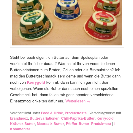
Steht bei euch eigentlich Butter auf dem Speiseplan oder
verzichtet ihr lieber darauf? Was haltet ihr von verschiedenen
Buttervariationen zum Braten, Grillen oder als Brotaufstrich? Ich
mag den Buttergeschmack sehr gerne und wenn die Butter dann
noch von
Kerrygold
kommt, dann kann ich gar nicht dran
vorbeigehen. Wenn die Butter dann auch noch einen speziellen
Geschmack hat, dann fallen mir ganz spontan verschiedene
Einsatzmöglichkeiten dafür ein.
Weiterlesen
→
Veröffentlicht unter
Food & Drink
,
Produkttests
|
Verschlagwortet mit
brandnooz
,
Buttervariationen
,
Chili-Paprika-Butter
,
Kerrygold
,
Kräuter-Butter
,
Meersalz-Butter
,
Pfeffer-Butter
,
Produkttest
|
1
Kommentar