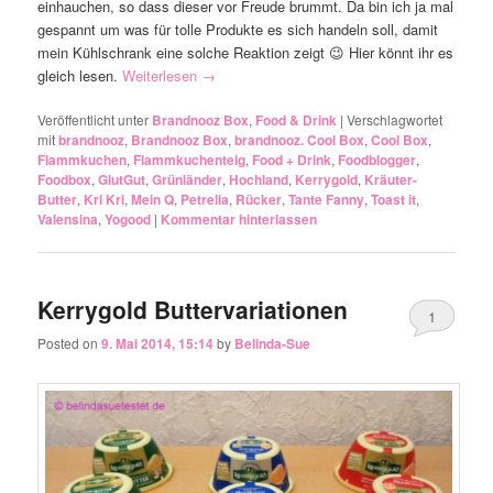
einhauchen, so dass dieser vor Freude brummt. Da bin ich ja mal
gespannt um was für tolle Produkte es sich handeln soll, damit
mein Kühlschrank eine solche Reaktion zeigt 😉 Hier könnt ihr es
gleich lesen.
Weiterlesen
→
Veröffentlicht unter
Brandnooz Box
,
Food & Drink
|
Verschlagwortet
mit
brandnooz
,
Brandnooz Box
,
brandnooz. Cool Box
,
Cool Box
,
Flammkuchen
,
Flammkuchenteig
,
Food + Drink
,
Foodblogger
,
Foodbox
,
GlutGut
,
Grünländer
,
Hochland
,
Kerrygold
,
Kräuter-
Butter
,
Kri Kri
,
Mein Q
,
Petrella
,
Rücker
,
Tante Fanny
,
Toast it
,
Valensina
,
Yogood
|
Kommentar hinterlassen
Kerrygold Buttervariationen
1
Posted on
9. Mai 2014, 15:14
by
Belinda-Sue