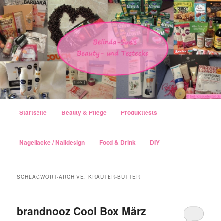
Hauptmenü
Startseite
Beauty & Pflege
Produkttests
Zum Inhalt wechseln
Zum sekundären Inhalt wechseln
Nagellacke / Naildesign
Food & Drink
DIY
SCHLAGWORT-ARCHIVE:
KRÄUTER-BUTTER
brandnooz Cool Box März