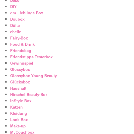
Deko
DIY
dm Lieblinge Box
Doubox
Düfte
ebelin
Fairy-Box
Food & Drink
Friendsbag
Friendstipps Testerbox
Gewinnspiel
Glossybox
Glossybox Young Beauty
Glücksbox
Haushalt
Hirschel Beauty-Box
InStyle Box
Katzen
Kleidung
Look-Box
Make-up
MyCouchbox