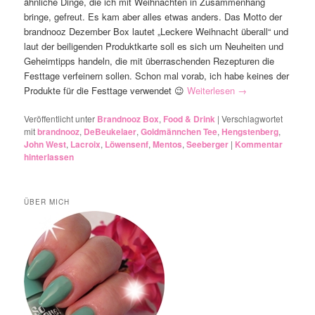
ähnliche Dinge, die ich mit Weihnachten in Zusammenhang
bringe, gefreut. Es kam aber alles etwas anders. Das Motto der
brandnooz Dezember Box lautet „Leckere Weihnacht überall“ und
laut der beiligenden Produktkarte soll es sich um Neuheiten und
Geheimtipps handeln, die mit überraschenden Rezepturen die
Festtage verfeinern sollen. Schon mal vorab, ich habe keines der
Produkte für die Festtage verwendet 😉
Weiterlesen
→
Veröffentlicht unter
Brandnooz Box
,
Food & Drink
|
Verschlagwortet
mit
brandnooz
,
DeBeukelaer
,
Goldmännchen Tee
,
Hengstenberg
,
John West
,
Lacroix
,
Löwensenf
,
Mentos
,
Seeberger
|
Kommentar
hinterlassen
ÜBER MICH