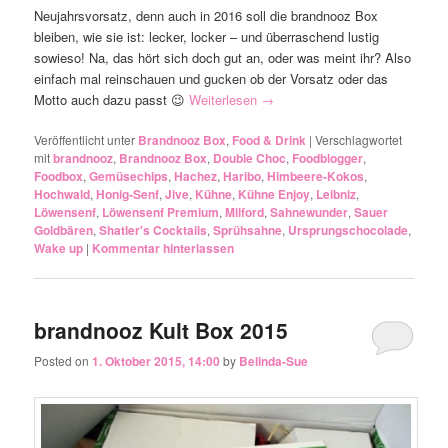
Neujahrsvorsatz, denn auch in 2016 soll die brandnooz Box
bleiben, wie sie ist: lecker, locker – und überraschend lustig
sowieso! Na, das hört sich doch gut an, oder was meint ihr? Also
einfach mal reinschauen und gucken ob der Vorsatz oder das
Motto auch dazu passt 😉
Weiterlesen
→
Veröffentlicht unter
Brandnooz Box
,
Food & Drink
|
Verschlagwortet
mit
brandnooz
,
Brandnooz Box
,
Double Choc
,
Foodblogger
,
Foodbox
,
Gemüsechips
,
Hachez
,
Haribo
,
Himbeere-Kokos
,
Hochwald
,
Honig-Senf
,
Jive
,
Kühne
,
Kühne Enjoy
,
Leibniz
,
Löwensenf
,
Löwensenf Premium
,
Milford
,
Sahnewunder
,
Sauer
Goldbären
,
Shatler's Cocktails
,
Sprühsahne
,
Ursprungschocolade
,
Wake up
|
Kommentar hinterlassen
brandnooz Kult Box 2015
Posted on
1. Oktober 2015, 14:00
by
Belinda-Sue