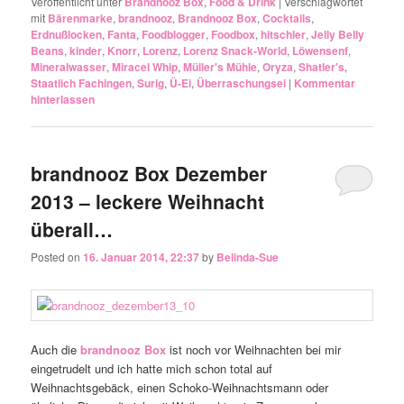
Veröffentlicht unter
Brandnooz Box
,
Food & Drink
|
Verschlagwortet
mit
Bärenmarke
,
brandnooz
,
Brandnooz Box
,
Cocktails
,
Erdnußlocken
,
Fanta
,
Foodblogger
,
Foodbox
,
hitschler
,
Jelly Belly
Beans
,
kinder
,
Knorr
,
Lorenz
,
Lorenz Snack-World
,
Löwensenf
,
Mineralwasser
,
Miracel Whip
,
Müller's Mühle
,
Oryza
,
Shatler's
,
Staatlich Fachingen
,
Surig
,
Ü-Ei
,
Überraschungsei
|
Kommentar
hinterlassen
brandnooz Box Dezember
2013 – leckere Weihnacht
überall…
Posted on
16. Januar 2014, 22:37
by
Belinda-Sue
Auch die
brandnooz Box
ist noch vor Weihnachten bei mir
eingetrudelt und ich hatte mich schon total auf
Weihnachtsgebäck, einen Schoko-Weihnachtsmann oder