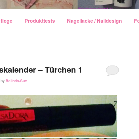
echseln
flege
Produkttests
Nagellacke / Naildesign
F
A
kalender – Türchen 1
by
Belinda-Sue