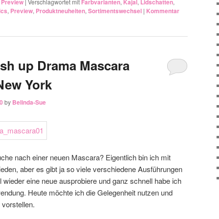
,
Preview
|
Verschlagwortet mit
Farbvarianten
,
Kajal
,
Lidschatten
,
ics
,
Preview
,
Produktneuheiten
,
Sortimentswechsel
|
Kommentar
ush up Drama Mascara
New York
0
by
Belinda-Sue
uche nach einer neuen Mascara? Eigentlich bin ich mit
eden, aber es gibt ja so viele verschiedene Ausführungen
 wieder eine neue ausprobiere und ganz schnell habe ich
rwendung. Heute möchte ich die Gelegenheit nutzen und
vorstellen.