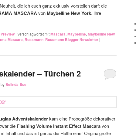
euheit, die ich euch ganz exklusiv vorstellen darf: die
 DRAMA MASCARA
von
Maybelline New York
. Ihre
,
Preview
|
Verschlagwortet mit
Mascara
,
Maybelline
,
Maybelline New
rama Mascara
,
Rossmann
,
Rossmann Blogger Newsletter
|
kalender – Türchen 2
by
Belinda-Sue
uglas Adventskalender
kam eine Probegröße dekorativer
zwar die
Flashing Volume Instant Effect Mascara
von
ml Inhalt und das ist genau die Hälfte einer Originalgröße