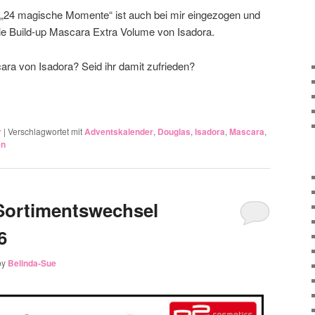
„24 magische Momente“ ist auch bei mir eingezogen und
ie Build-up Mascara Extra Volume von Isadora.
ara von Isadora? Seid ihr damit zufrieden?
r
|
Verschlagwortet mit
Adventskalender
,
Douglas
,
Isadora
,
Mascara
,
en
Sortimentswechsel
by
Belinda-Sue