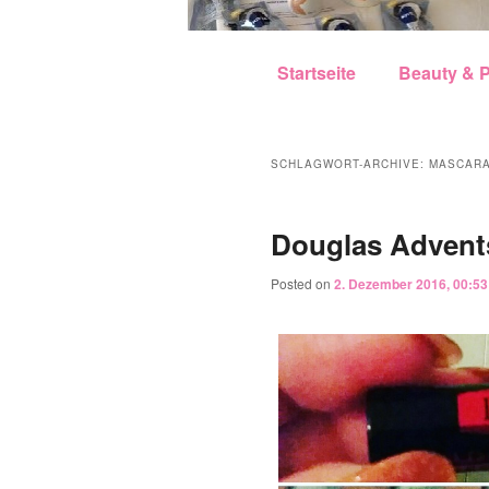
Hauptmenü
Zum Inhalt wechseln
Zum sekundären Inhalt w
Startseite
Beauty & P
SCHLAGWORT-ARCHIVE:
MASCAR
Douglas Advents
Posted on
2. Dezember 2016, 00:53