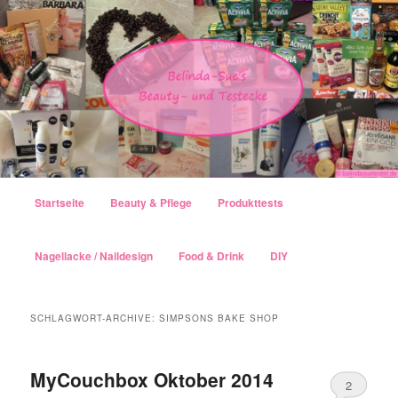
Hauptmenü
Startseite
Beauty & Pflege
Produkttests
Zum Inhalt wechseln
Zum sekundären Inhalt wechseln
Nagellacke / Naildesign
Food & Drink
DIY
SCHLAGWORT-ARCHIVE:
SIMPSONS BAKE SHOP
MyCouchbox Oktober 2014
2