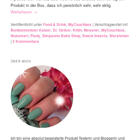
Produkt in der Box, dass ich persönlich sehr, sehr eklig
Weiterlesen
→
Veröffentlicht unter
Food & Drink
,
MyCouchbox
|
Verschlagwortet mit
Bonbonmeister Kaiser
,
Dr. Oetker
,
Kölln
,
Messner
,
MyCouchbox
,
Nussmart
,
Pauly
,
Simpsons Bake Shop
,
Snack Insects
,
Warsteiner
|
2
Kommentare
ÜBER MICH
Ich bin eine absolut begeisterte Produkt-Testerin und Bloggerin und