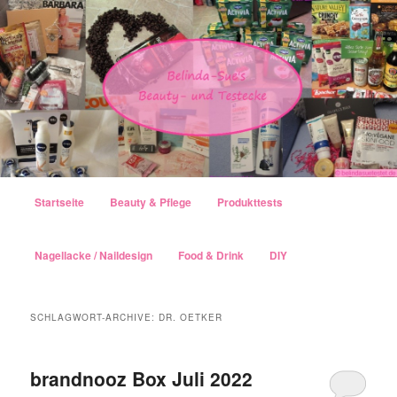
Hauptmenü
Startseite
Beauty & Pflege
Produkttests
Zum Inhalt wechseln
Zum sekundären Inhalt wechseln
Nagellacke / Naildesign
Food & Drink
DIY
SCHLAGWORT-ARCHIVE:
DR. OETKER
brandnooz Box Juli 2022