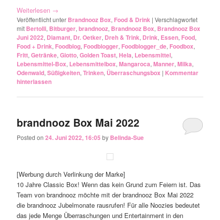
Weiterlesen
→
Veröffentlicht unter
Brandnooz Box
,
Food & Drink
|
Verschlagwortet
mit
Bertolli
,
Bitburger
,
brandnooz
,
Brandnooz Box
,
Brandnooz Box
Juni 2022
,
Diamant
,
Dr. Oetker
,
Dreh & Trink
,
Drink
,
Essen
,
Food
,
Food + Drink
,
Foodblog
,
Foodblogger
,
Foodblogger_de
,
Foodbox
,
Fritt
,
Getränke
,
Giotto
,
Golden Toast
,
Hela
,
Lebensmittel
,
Lebensmittel-Box
,
Lebensmittelbox
,
Mangaroca
,
Manner
,
Milka
,
Odenwald
,
Süßigkeiten
,
Trinken
,
Überraschungsbox
|
Kommentar
hinterlassen
brandnooz Box Mai 2022
Posted on
24. Juni 2022, 16:05
by
Belinda-Sue
[Werbung durch Verlinkung der Marke]
10 Jahre Classic Box! Wenn das kein Grund zum Feiern ist. Das
Team von brandnooz möchte mit der brandnooz Box Mai 2022
die brandnooz Jubelmonate rausrufen! Für alle Noozies bedeutet
das jede Menge Überraschungen und Entertainment in den