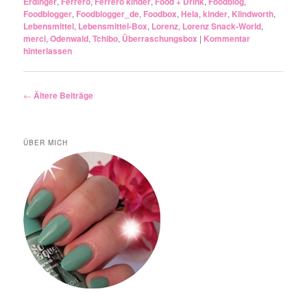
Erdinger
,
Ferrero
,
Ferrero kinder
,
Food + Drink
,
Foodblog
,
Foodblogger
,
Foodblogger_de
,
Foodbox
,
Hela
,
kinder
,
Klindworth
,
Lebensmittel
,
Lebensmittel-Box
,
Lorenz
,
Lorenz Snack-World
,
merci
,
Odenwald
,
Tchibo
,
Überraschungsbox
|
Kommentar
hinterlassen
Artikelnavigation
←
Ältere Beiträge
ÜBER MICH