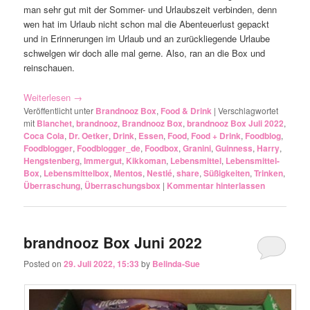
man sehr gut mit der Sommer- und Urlaubszeit verbinden, denn
wen hat im Urlaub nicht schon mal die Abenteuerlust gepackt
und in Erinnerungen im Urlaub und an zurückliegende Urlaube
schwelgen wir doch alle mal gerne. Also, ran an die Box und
reinschauen.
Weiterlesen
→
Veröffentlicht unter
Brandnooz Box
,
Food & Drink
|
Verschlagwortet
mit
Blanchet
,
brandnooz
,
Brandnooz Box
,
brandnooz Box Juli 2022
,
Coca Cola
,
Dr. Oetker
,
Drink
,
Essen
,
Food
,
Food + Drink
,
Foodblog
,
Foodblogger
,
Foodblogger_de
,
Foodbox
,
Granini
,
Guinness
,
Harry
,
Hengstenberg
,
Immergut
,
Kikkoman
,
Lebensmittel
,
Lebensmittel-
Box
,
Lebensmittelbox
,
Mentos
,
Nestlé
,
share
,
Süßigkeiten
,
Trinken
,
Überraschung
,
Überraschungsbox
|
Kommentar hinterlassen
brandnooz Box Juni 2022
Posted on
29. Juli 2022, 15:33
by
Belinda-Sue