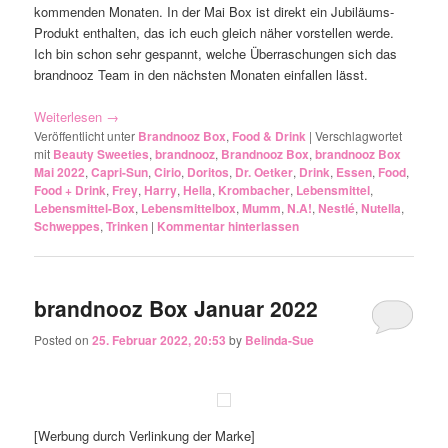
kommenden Monaten. In der Mai Box ist direkt ein Jubiläums-
Produkt enthalten, das ich euch gleich näher vorstellen werde.
Ich bin schon sehr gespannt, welche Überraschungen sich das
brandnooz Team in den nächsten Monaten einfallen lässt.
Weiterlesen
→
Veröffentlicht unter
Brandnooz Box
,
Food & Drink
|
Verschlagwortet
mit
Beauty Sweeties
,
brandnooz
,
Brandnooz Box
,
brandnooz Box
Mai 2022
,
Capri-Sun
,
Cirio
,
Doritos
,
Dr. Oetker
,
Drink
,
Essen
,
Food
,
Food + Drink
,
Frey
,
Harry
,
Hella
,
Krombacher
,
Lebensmittel
,
Lebensmittel-Box
,
Lebensmittelbox
,
Mumm
,
N.A!
,
Nestlé
,
Nutella
,
Schweppes
,
Trinken
|
Kommentar hinterlassen
brandnooz Box Januar 2022
Posted on
25. Februar 2022, 20:53
by
Belinda-Sue
[Werbung durch Verlinkung der Marke]