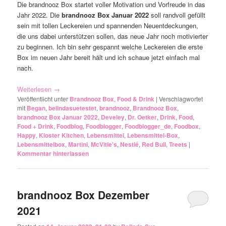
Die brandnooz Box startet voller Motivation und Vorfreude in das
Jahr 2022. Die
brandnooz Box Januar 2022
soll randvoll gefüllt
sein mit tollen Leckereien und spannenden Neuentdeckungen,
die uns dabei unterstützen sollen, das neue Jahr noch motivierter
zu beginnen. Ich bin sehr gespannt welche Leckereien die erste
Box im neuen Jahr bereit hält und ich schaue jetzt einfach mal
nach.
Weiterlesen
→
Veröffentlicht unter
Brandnooz Box
,
Food & Drink
|
Verschlagwortet
mit
Began
,
belindasuetestet
,
brandnooz
,
Brandnooz Box
,
brandnooz Box Januar 2022
,
Develey
,
Dr. Oetker
,
Drink
,
Food
,
Food + Drink
,
Foodblog
,
Foodblogger
,
Foodblogger_de
,
Foodbox
,
Happy
,
Kloster Kitchen
,
Lebensmittel
,
Lebensmittel-Box
,
Lebensmittelbox
,
Martini
,
McVitie's
,
Nestlé
,
Red Bull
,
Treets
|
Kommentar hinterlassen
brandnooz Box Dezember
2021