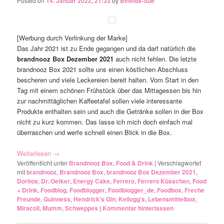
Posted on
14. Januar 2022, 21:33
by
Belinda-Sue
[Werbung durch Verlinkung der Marke]
Das Jahr 2021 ist zu Ende gegangen und da darf natürlich die
brandnooz Box Dezember 2021
auch nicht fehlen. Die letzte
brandnooz Box 2021 sollte uns einen köstlichen Abschluss
bescheren und viele Leckereien bereit halten. Vom Start in den
Tag mit einem schönen Frühstück über das Mittagessen bis hin
zur nachmittäglichen Kaffeetafel sollen viele interessante
Produkte enthalten sein und auch die Getränke sollen in der Box
nicht zu kurz kommen. Das lasse ich mich doch einfach mal
überraschen und werfe schnell einen Blick in die Box.
Weiterlesen
→
Veröffentlicht unter
Brandnooz Box
,
Food & Drink
|
Verschlagwortet
mit
brandnooz
,
Brandnooz Box
,
brandnooz Box Dezember 2021
,
Doritos
,
Dr. Oetker
,
Energy Cake
,
Ferrero
,
Ferrero Küsschen
,
Food
+ Drink
,
Foodblog
,
Foodblogger
,
Foodblogger_de
,
Foodbox
,
Freche
Freunde
,
Guinness
,
Hendrick's Gin
,
Kellogg's
,
Lebensmittelbox
,
Miracoli
,
Mumm
,
Schweppes
|
Kommentar hinterlassen