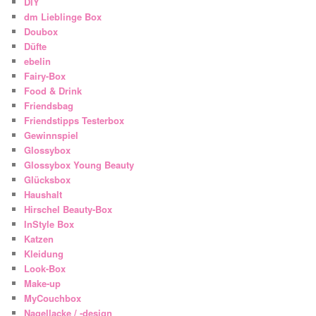
DIY
dm Lieblinge Box
Doubox
Düfte
ebelin
Fairy-Box
Food & Drink
Friendsbag
Friendstipps Testerbox
Gewinnspiel
Glossybox
Glossybox Young Beauty
Glücksbox
Haushalt
Hirschel Beauty-Box
InStyle Box
Katzen
Kleidung
Look-Box
Make-up
MyCouchbox
Nagellacke / -design