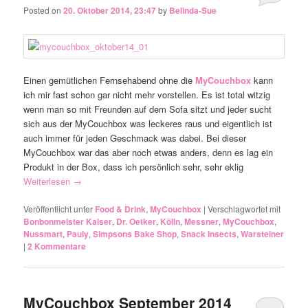
Posted on
20. Oktober 2014, 23:47
by
Belinda-Sue
Einen gemütlichen Fernsehabend ohne die
MyCouchbox
kann
ich mir fast schon gar nicht mehr vorstellen. Es ist total witzig
wenn man so mit Freunden auf dem Sofa sitzt und jeder sucht
sich aus der MyCouchbox was leckeres raus und eigentlich ist
auch immer für jeden Geschmack was dabei. Bei dieser
MyCouchbox war das aber noch etwas anders, denn es lag ein
Produkt in der Box, dass ich persönlich sehr, sehr eklig
Weiterlesen
→
Veröffentlicht unter
Food & Drink
,
MyCouchbox
|
Verschlagwortet mit
Bonbonmeister Kaiser
,
Dr. Oetker
,
Kölln
,
Messner
,
MyCouchbox
,
Nussmart
,
Pauly
,
Simpsons Bake Shop
,
Snack Insects
,
Warsteiner
|
2
Kommentare
MyCouchbox September 2014