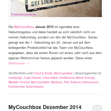
Die
MyCouchbox
Januar 2015
ist irgendwie eine
Geburtstagsbox und dabei handelt es sich natürlich nicht um
meinen Geburtstag, sondern um den der MyCouchbox. Genau
gesagt war der 1. Geburtstag am 20. Januar und auf dem
beiliegenden Produktzettel hat das Team von MyCouchbox
angegeben, dass die ersten Boxen vor einem Jahr noch aus dem
eigenen Wohnzimmer heraus gepackt wurden. Diese erste
Weiterlesen
→
Veröffentlicht unter
Food & Drink
,
MyCouchbox
|
Verschlagwortet mit
candy2go
,
Capri Sonne
,
Chocodate
,
EatNatural
,
Mask Energy
,
Matilde Vicenzi
,
MyCouchbox
,
MySnax
,
PIX
,
Roberto Alimentare
|
Kommentar hinterlassen
MyCouchbox Dezember 2014