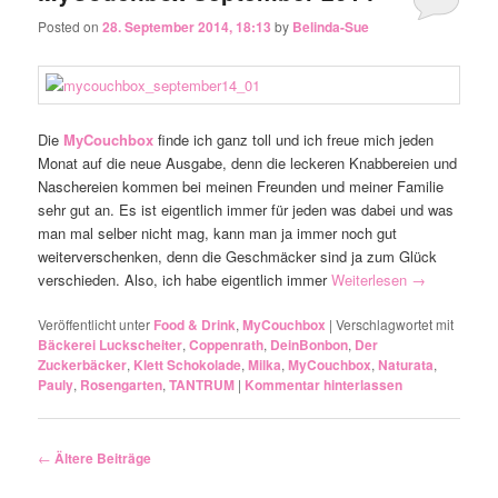
Posted on
28. September 2014, 18:13
by
Belinda-Sue
Die
MyCouchbox
finde ich ganz toll und ich freue mich jeden
Monat auf die neue Ausgabe, denn die leckeren Knabbereien und
Naschereien kommen bei meinen Freunden und meiner Familie
sehr gut an. Es ist eigentlich immer für jeden was dabei und was
man mal selber nicht mag, kann man ja immer noch gut
weiterverschenken, denn die Geschmäcker sind ja zum Glück
verschieden. Also, ich habe eigentlich immer
Weiterlesen
→
Veröffentlicht unter
Food & Drink
,
MyCouchbox
|
Verschlagwortet mit
Bäckerei Luckscheiter
,
Coppenrath
,
DeinBonbon
,
Der
Zuckerbäcker
,
Klett Schokolade
,
Milka
,
MyCouchbox
,
Naturata
,
Pauly
,
Rosengarten
,
TANTRUM
|
Kommentar hinterlassen
Artikelnavigation
←
Ältere Beiträge