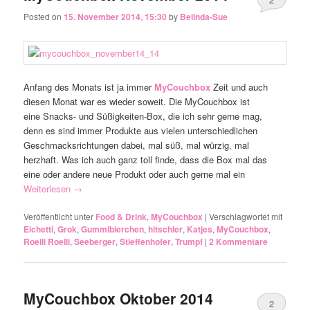
Posted on
15. November 2014, 15:30
by
Belinda-Sue
Anfang des Monats ist ja immer
MyCouchbox
Zeit und auch
diesen Monat war es wieder soweit. Die MyCouchbox ist
eine Snacks- und Süßigkeiten-Box, die ich sehr gerne mag,
denn es sind immer Produkte aus vielen unterschiedlichen
Geschmacksrichtungen dabei, mal süß, mal würzig, mal
herzhaft. Was ich auch ganz toll finde, dass die Box mal das
eine oder andere neue Produkt oder auch gerne mal ein
Weiterlesen
→
Veröffentlicht unter
Food & Drink
,
MyCouchbox
|
Verschlagwortet mit
Eichetti
,
Grok
,
Gummibierchen
,
hitschler
,
Katjes
,
MyCouchbox
,
Roelli Roelli
,
Seeberger
,
Stieffenhofer
,
Trumpf
|
2
Kommentare
MyCouchbox Oktober 2014
2