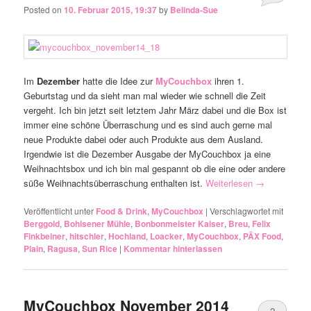
Posted on
10. Februar 2015, 19:37
by
Belinda-Sue
Im
Dezember
hatte die Idee zur
MyCouchbox
ihren 1.
Geburtstag und da sieht man mal wieder wie schnell die Zeit
vergeht. Ich bin jetzt seit letztem Jahr März dabei und die Box ist
immer eine schöne Überraschung und es sind auch gerne mal
neue Produkte dabei oder auch Produkte aus dem Ausland.
Irgendwie ist die Dezember Ausgabe der MyCouchbox ja eine
Weihnachtsbox und ich bin mal gespannt ob die eine oder andere
süße Weihnachtsüberraschung enthalten ist.
Weiterlesen
→
Veröffentlicht unter
Food & Drink
,
MyCouchbox
|
Verschlagwortet mit
Berggold
,
Bohlsener Mühle
,
Bonbonmeister Kaiser
,
Breu
,
Felix
Finkbeiner
,
hitschler
,
Hochland
,
Loacker
,
MyCouchbox
,
PÄX Food
,
Plain
,
Ragusa
,
Sun Rice
|
Kommentar hinterlassen
MyCouchbox November 2014
2