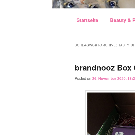
Hauptmenü
Zum Inhalt wechseln
Zum sekundären Inhalt w
Startseite
Beauty & P
SCHLAGWORT-ARCHIVE:
TASTY BI
brandnooz Box 
Posted on
26. November 2020, 18: