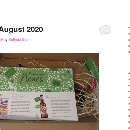
August 2020
49
by
Belinda-Sue