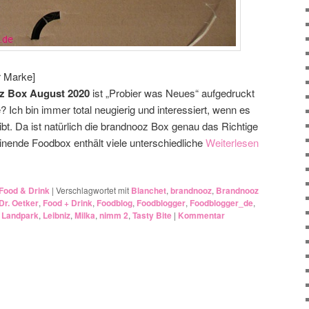
r Marke]
z Box August 2020
ist „Probier was Neues“ aufgedruckt
 Ich bin immer total neugierig und interessiert, wenn es
bt. Da ist natürlich die brandnooz Box genau das Richtige
inende Foodbox enthält viele unterschiedliche
Weiterlesen
Food & Drink
|
Verschlagwortet mit
Blanchet
,
brandnooz
,
Brandnooz
Dr. Oetker
,
Food + Drink
,
Foodblog
,
Foodblogger
,
Foodblogger_de
,
,
Landpark
,
Leibniz
,
Milka
,
nimm 2
,
Tasty Bite
|
Kommentar