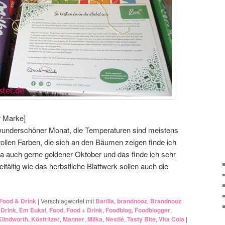
r Marke]
 wunderschöner Monat, die Temperaturen sind meistens
ollen Farben, die sich an den Bäumen zeigen finde ich
 ja auch gerne goldener Oktober und das finde ich sehr
fältig wie das herbstliche Blattwerk sollen auch die
Food & Drink
|
Verschlagwortet mit
Barilla
,
brandnooz
,
Brandnooz
,
Drink
,
Em Eukal
,
Food
,
Food + Drink
,
Foodblog
,
Foodblogger
,
Klindworth
,
Köstritzer
,
Manner
,
Milka
,
Nestlé
,
Tasty Bite
,
Vita Cola
|