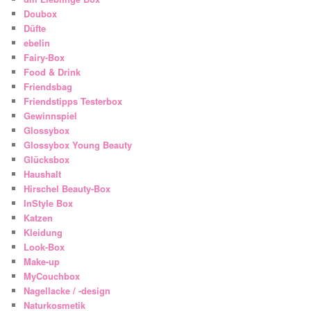
Doubox
Düfte
ebelin
Fairy-Box
Food & Drink
Friendsbag
Friendstipps Testerbox
Gewinnspiel
Glossybox
Glossybox Young Beauty
Glücksbox
Haushalt
Hirschel Beauty-Box
InStyle Box
Katzen
Kleidung
Look-Box
Make-up
MyCouchbox
Nagellacke / -design
Naturkosmetik