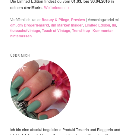
Die Limited Edition findest du vom
01.03. bis 30.04.2016
in
deinem
dm-Markt
.
Weiterlesen
→
Veröffentlicht unter
Beauty & Pflege
,
Preview
|
Verschlagwortet mit
dm
,
dm Drogeriemarkt
,
dm Marken Insider
,
Limited Edition
,
tiu
,
tiutouchofvintage
,
Touch of Vintage
,
Trend it up
|
Kommentar
hinterlassen
ÜBER MICH
Ich bin eine absolut begeisterte Produkt-Testerin und Bloggerin und