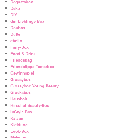
Degustabox
Deko
DIY
dm Lieblinge Box
Doubox
Düfte
ebelin
Fairy-Box
Food & Drink
Friendsbag
Friendstipps Testerbox
Gewinnspiel
Glossybox
Glossybox Young Beauty
Glücksbox
Haushalt
Hirschel Beauty-Box
InStyle Box
Katzen
Kleidung
Look-Box
Make-up