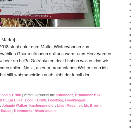
r Marke]
2018
steht unter dem Motto „Winterwonnen zum
rwählten Gaumenfreuden soll uns warm ums Herz werden
ieder so heiße Getränke entdeckt haben wollen, das wir
nden sollen. Na ja, an dem momentanen Wetter kann ich
ei hilft wahrscheinlich auch nicht der Inhalt der
Food & Drink
|
Verschlagwortet mit
brandnooz
,
Brandnooz Box
,
 Bar
,
Em Eukal
,
Food + Drink
,
Foodblog
,
Foodblogger
,
,
Johnnie Walker
,
Kuchenmeister
,
Linie
,
Messmer
,
Mr. Brown
,
rSauce
|
Kommentar hinterlassen