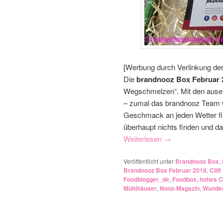
[Werbung durch Verlinkung de
Die
brandnooz Box Februar 
Wegschmelzen“. Mit den ause
– zumal das brandnooz Team w
Geschmack an jeden Wetter fi
überhaupt nichts finden und dab
Weiterlesen
→
Veröffentlicht unter
Brandnooz Box
,
Brandnooz Box Februar 2018
,
Cliff
Foodblogger_de
,
Foodbox
,
hohes C
Mühlhäuser
,
Nooz-Magazin
,
Wunde