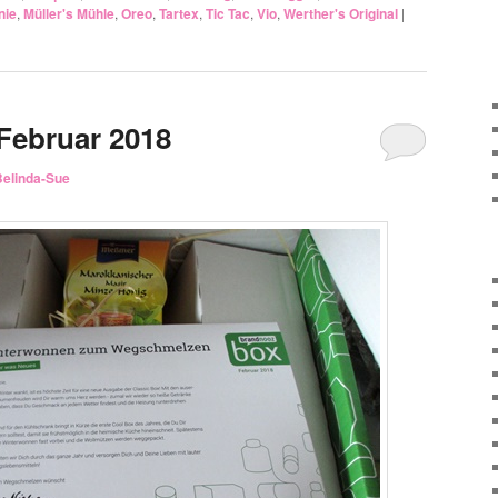
nie
,
Müller's Mühle
,
Oreo
,
Tartex
,
Tic Tac
,
Vio
,
Werther's Original
|
Februar 2018
Belinda-Sue