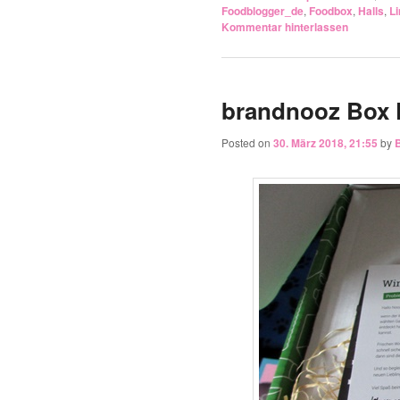
Foodblogger_de
,
Foodbox
,
Halls
,
Li
Kommentar hinterlassen
brandnooz Box 
Posted on
30. März 2018, 21:55
by