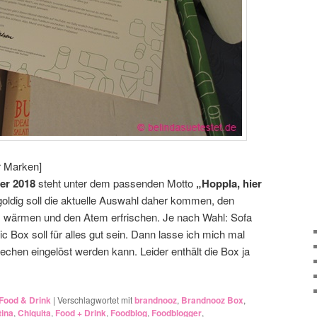
r Marken]
er 2018
steht unter dem passenden Motto
„Hoppla, hier
 goldig soll die aktuelle Auswahl daher kommen, den
wärmen und den Atem erfrischen. Je nach Wahl: Sofa
c Box soll für alles gut sein. Dann lasse ich mich mal
chen eingelöst werden kann. Leider enthält die Box ja
Food & Drink
|
Verschlagwortet mit
brandnooz
,
Brandnooz Box
,
tina
,
Chiquita
,
Food + Drink
,
Foodblog
,
Foodblogger
,