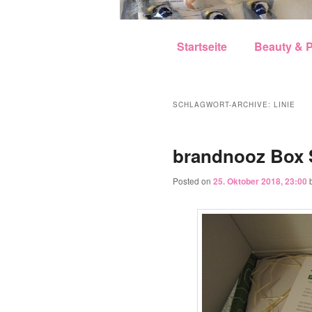
Hauptmenü
Zum Inhalt wechseln
Zum sekundären Inhalt w
Startseite
Beauty & P
SCHLAGWORT-ARCHIVE:
LINIE
brandnooz Box 
Posted on
25. Oktober 2018, 23:00