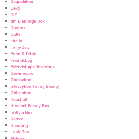
Degustabox
Deko
DIY
dm Lieblinge Box
Doubox
Düfte
ebelin
Fairy-Box
Food & Drink
Friendsbag
Friendstipps Testerbox
Gewinnspiel
Glossybox
Glossybox Young Beauty
Glücksbox
Haushalt
Hirschel Beauty-Box
InStyle Box
Katzen
Kleidung
Look-Box
Make-up