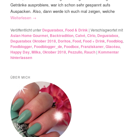
Getränke ausprobiere, war ich schon sehr gespannt aufs
Auspacken. Also, dann werde ich euch mal zeigen, welche
Weiterlesen
→
Veröffentlicht unter
Degustabox
,
Food & Drink
|
Verschlagwortet mit
Asian Home Gourmet
,
Backtradition
,
Calvé
,
Cirio
,
Degustabox
,
Degustabox Oktober 2018
,
Doritos
,
Food
,
Food + Drink
,
Foodblog
,
Foodblogger
,
Foodblogger_de
,
Foodbox
,
Franziskaner
,
Glacéau
,
Happy Day
,
Milka
,
Oktober 2018
,
Pezzullo
,
Rauch
|
Kommentar
hinterlassen
ÜBER MICH