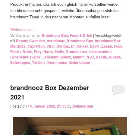
Produkt enthalten, das ich euch gleich näher vorstellen werde.
Ich bin schon sehr gespannt, welche Überraschungen sich das
brandnooz Team in den nächsten Monaten einfallen lässt.
Weiterlesen
→
Veröffentlicht unter
Brandnooz Box
,
Food & Drink
|
Verschlagwortet
mit
Beauty Sweeties
,
brandnooz
,
Brandnooz Box
,
brandnooz Box
Mai 2022
,
Capri-Sun
,
Cirio
,
Doritos
,
Dr. Oetker
,
Drink
,
Essen
,
Food
,
Food + Drink
,
Frey
,
Harry
,
Hella
,
Krombacher
,
Lebensmittel
,
Lebensmittel-Box
,
Lebensmittelbox
,
Mumm
,
N.A!
,
Nestlé
,
Nutella
,
Schweppes
,
Trinken
|
Kommentar hinterlassen
brandnooz Box Dezember
2021
Posted on
14. Januar 2022, 21:33
by
Belinda-Sue