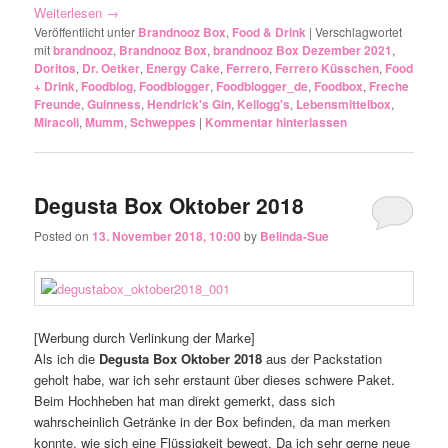
Weiterlesen
→
Veröffentlicht unter
Brandnooz Box
,
Food & Drink
|
Verschlagwortet
mit
brandnooz
,
Brandnooz Box
,
brandnooz Box Dezember 2021
,
Doritos
,
Dr. Oetker
,
Energy Cake
,
Ferrero
,
Ferrero Küsschen
,
Food
+ Drink
,
Foodblog
,
Foodblogger
,
Foodblogger_de
,
Foodbox
,
Freche
Freunde
,
Guinness
,
Hendrick's Gin
,
Kellogg's
,
Lebensmittelbox
,
Miracoli
,
Mumm
,
Schweppes
|
Kommentar hinterlassen
Degusta Box Oktober 2018
Posted on
13. November 2018, 10:00
by
Belinda-Sue
[Werbung durch Verlinkung der Marke]
Als ich die
Degusta Box Oktober 2018
aus der Packstation
geholt habe, war ich sehr erstaunt über dieses schwere Paket.
Beim Hochheben hat man direkt gemerkt, dass sich
wahrscheinlich Getränke in der Box befinden, da man merken
konnte, wie sich eine Flüssigkeit bewegt. Da ich sehr gerne neue