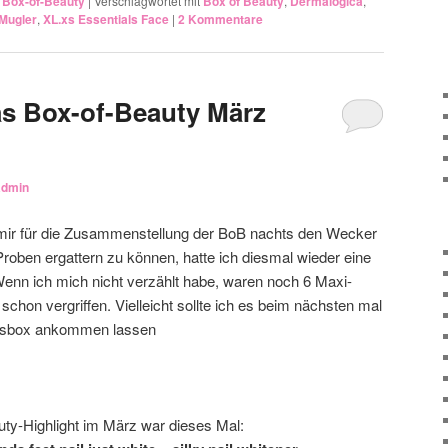
,
Box-of-Beauty
|
Verschlagwortet mit
Box of Beauty
,
Dermalogica
,
 Mugler
,
XL.xs Essentials Face
|
2
Kommentare
s Box-of-Beauty März
admin
in mir für die Zusammenstellung der BoB nachts den Wecker
Proben ergattern zu können, hatte ich diesmal wieder eine
Wenn ich mich nicht verzählt habe, waren noch 6 Maxi-
schon vergriffen. Vielleicht sollte ich es beim nächsten mal
ngsbox ankommen lassen
ty-Highlight im März war dieses Mal: