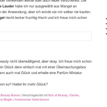
elber verwenden werde oder doch lieber verschenke. Die
e Lauder
habe ich nur ausgewählt aus Mangel an
in der Anwendung, aber ich würde sie mir selber nie kaufen.
gel
riecht lecker fruchtig-frisch und ich freue mich schon
Beauty nicht überwältigend, aber okay. Ich freue mich schon
ein Glück dann einfach mal mit einer Überraschungsbox
 dann auch mal Glück und erhalte eine Parfüm-Miniatur
nn so? Hattet ihr mehr Glück?
,
Beauty-Boxen
|
Verschlagwortet mit
Box of Beauty
,
Clarins
,
rry Mugler
|
Kommentar hinterlassen