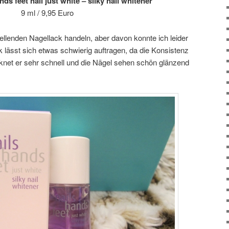
ds feet nail just white – silky nail whitener
9 ml / 9,95 Euro
hellenden Nagellack handeln, aber davon konnte ich leider
 lässt sich etwas schwierig auftragen, da die Konsistenz
rocknet er sehr schnell und die Nägel sehen schön glänzend