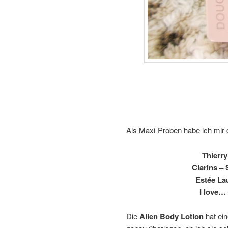
Als Maxi-Proben habe ich mir
Thierry
Clarins – 
Estée La
I love…
Die
Alien Body Lotion
hat ein