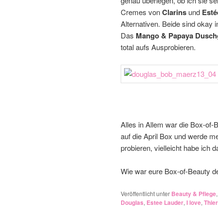
genau überlegen, ob ich sie s
Cremes von
Clarins
und
Esté
Alternativen. Beide sind okay 
Das
Mango & Papaya Dusch
total aufs Ausprobieren.
Alles in Allem war die Box-of-
auf die April Box und werde m
probieren, vielleicht habe ich
Wie war eure Box-of-Beauty de
Veröffentlicht unter
Beauty & Pflege
Douglas
,
Estee Lauder
,
I love
,
Thie