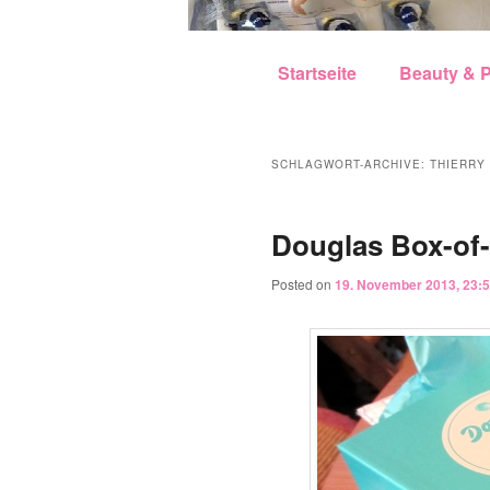
Hauptmenü
Zum Inhalt wechseln
Zum sekundären Inhalt w
Startseite
Beauty & P
SCHLAGWORT-ARCHIVE:
THIERRY
Douglas Box-of
Posted on
19. November 2013, 23: