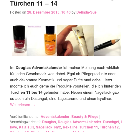
Türchen 11 – 14
Posted on
28. Dezember 2015, 10:40
by
Belinda-Sue
Im
Douglas Adventskalender
ist meiner Meinung nach wirklich
für jeden Geschmack was dabei. Egal ob Pflegeprodukte oder
auch dekorative Kosmetik und sogar Düfte sind dabei. Jetzt
möchte ich euch gerne die Produkte vorstellen, die ich hinter den
Türchen 11 bis 14
gefunden habe. Neben einem Nagellack gab
es auch ein Duschgel, eine Tagescreme und einen Eyeliner.
Weiterlesen
→
Veröffentlicht unter
Adventskalender
,
Beauty & Pflege
|
Verschlagwortet mit
Douglas
,
Douglas Adventskalender
,
Duschgel
,
I
love
,
Kajalstift
,
Nagellack
,
Nyx
,
Rexaline
,
Türchen 11
,
Türchen 12
,