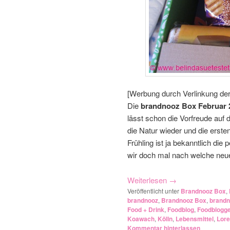
[Werbung durch Verlinkung de
Die
brandnooz Box Februar 
lässt schon die Vorfreude a
die Natur wieder und die erst
Frühling ist ja bekanntlich di
wir doch mal nach welche neue
Weiterlesen
→
Veröffentlicht unter
Brandnooz Box
,
brandnooz
,
Brandnooz Box
,
brandn
Food + Drink
,
Foodblog
,
Foodblogg
Koawach
,
Kölln
,
Lebensmittel
,
Lore
Kommentar hinterlassen