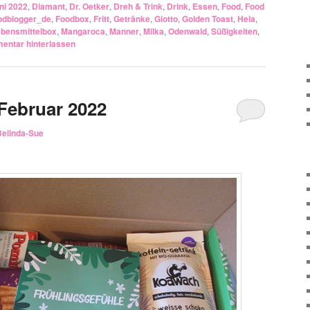
ni 2022
,
Diamant
,
Dr. Oetker
,
Dreh & Trink
,
Drink
,
Essen
,
Food
,
Food
odblogger_de
,
Foodbox
,
Fritt
,
Getränke
,
Giotto
,
Golden Toast
,
Hela
,
bensmittelbox
,
Mangaroca
,
Manner
,
Milka
,
Odenwald
,
Süßigkeiten
,
ntar hinterlassen
Februar 2022
Belinda-Sue