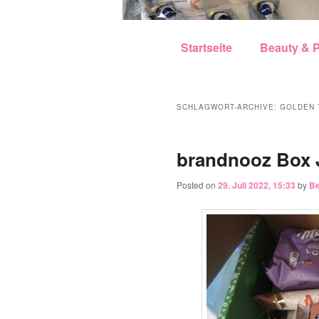
Hauptmenü
Zum Inhalt wechseln
Zum sekundären Inhalt w
Startseite
Beauty & P
SCHLAGWORT-ARCHIVE:
GOLDEN 
brandnooz Box 
Posted on
29. Juli 2022, 15:33
by
Be