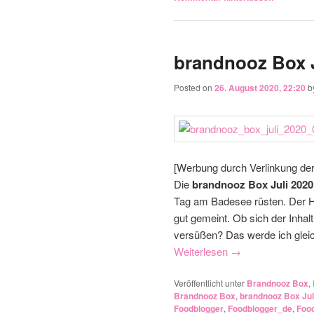
brandnooz Box J
Posted on
26. August 2020, 22:20
b
[Werbung durch Verlinkung de
Die
brandnooz Box Juli 2020
Tag am Badesee rüsten. Der H
gut gemeint. Ob sich der Inhal
versüßen? Das werde ich gleich 
Weiterlesen
→
Veröffentlicht unter
Brandnooz Box
,
Brandnooz Box
,
brandnooz Box Jul
Foodblogger
,
Foodblogger_de
,
Foo