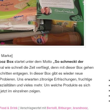
r Marke]
ooz Box
startet unter dem Motto
„So schmeckt der
l wie schnell die Zeit verfliegt, denn mit dieser Box gehen
ritten entgegen. In dieser Box gibt es wieder neue
obieren. Uns erwarten zitronige Erfrischungen, fruchtige
zialitäten und vieles mehr. Um welche Produkte es sich
jetzt im einzelnen zeigen.
Food & Drink
|
Verschlagwortet mit
Bertolli
,
Bitburger
,
brandnooz
,