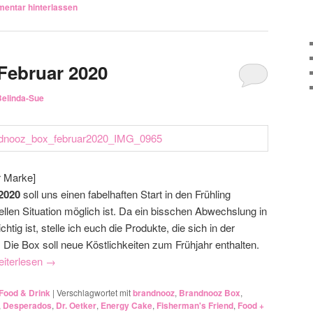
entar hinterlassen
Februar 2020
Belinda-Sue
r Marke]
2020
soll uns einen fabelhaften Start in den Frühling
uellen Situation möglich ist. Da ein bisschen Abwechslung in
htig ist, stelle ich euch die Produkte, die sich in der
Die Box soll neue Köstlichkeiten zum Frühjahr enthalten.
iterlesen
→
Food & Drink
|
Verschlagwortet mit
brandnooz
,
Brandnooz Box
,
,
Desperados
,
Dr. Oetker
,
Energy Cake
,
Fisherman's Friend
,
Food +