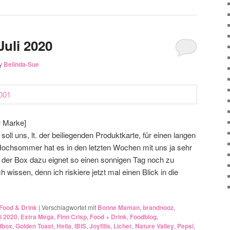
uli 2020
y
Belinda-Sue
r Marke]
soll uns, lt. der beiliegenden Produktkarte, für einen langen
ochsommer hat es in den letzten Wochen mit uns ja sehr
t der Box dazu eignet so einen sonnigen Tag noch zu
wissen, denn ich riskiere jetzt mal einen Blick in die
Food & Drink
|
Verschlagwortet mit
Bonne Maman
,
brandnooz
,
i 2020
,
Extra Mega
,
Finn Crisp
,
Food + Drink
,
Foodblog
,
dbox
,
Golden Toast
,
Hella
,
IBIS
,
Joyfills
,
Licher
,
Nature Valley
,
Pepsi
,