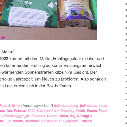
r Marke]
2022
kommt mit dem Motto „Frühlingsgefühle“ daher und
uf den kommenden Frühling aufkommen. Langsam erwacht
en wärmenden Sonnenstrahlen kitzeln im Gesicht. Der
e perfekte Jahreszeit, um Neues zu probieren. Also schauen
n Leckereien sich in der Box befinden.
Food & Drink
|
Verschlagwortet mit
belindasueblog
,
belindasuetestet
,
ooz Box Februar 2022
,
Cocktail Plant
,
Develey
,
Drink
,
Essen
,
Food
,
er
,
Foodblogger_de
,
Foodbox
,
Golden Toast
,
Hej
,
Kellogg's
,
nz
,
LU
,
Pomito
,
Rockstar
,
Saupiquet
,
Süßigkeiten
,
Trinken
|