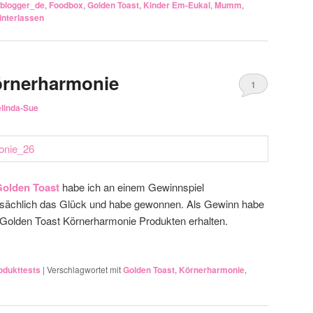
blogger_de
,
Foodbox
,
Golden Toast
,
Kinder Em-Eukal
,
Mumm
,
nterlassen
örnerharmonie
1
linda-Sue
Golden Toast
habe ich an einem Gewinnspiel
atsächlich das Glück und habe gewonnen. Als Gewinn habe
t Golden Toast Körnerharmonie Produkten erhalten.
odukttests
|
Verschlagwortet mit
Golden Toast
,
Körnerharmonie
,